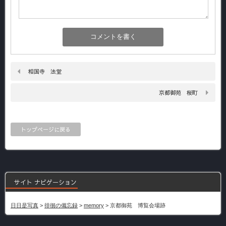
相国寺 法堂
京都御苑 桜町
トップページに戻る
サイト ナビゲーション
日日是写真
>
徘徊の備忘録
>
memory
>
京都御苑 博覧会場跡