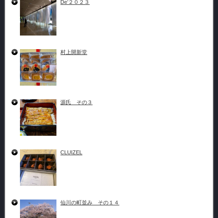
De’２０２３
村上開新堂
源氏 その３
CLUIZEL
仙川の町並み その１４