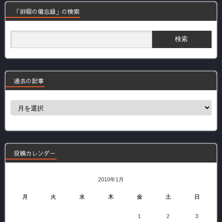
「徘徊の備忘録」の検索
過去の記事
過
去
の
記
事
投稿カレンダー
2010年1月
月
火
水
木
金
土
日
1
2
3