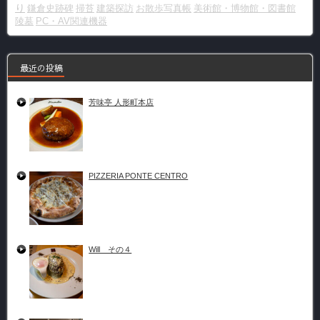
り
鎌倉史跡碑
掃苔
建築探訪
お散歩写真帳
美術館・博物館・図書館
陵墓
PC・AV関連機器
最近の投稿
芳味亭 人形町本店
PIZZERIA PONTE CENTRO
Will その４