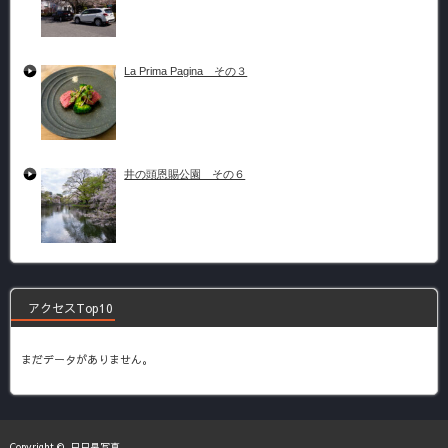
La Prima Pagina その３
井の頭恩賜公園 その６
アクセスTop10
まだデータがありません。
Copyright ©
日日是写真