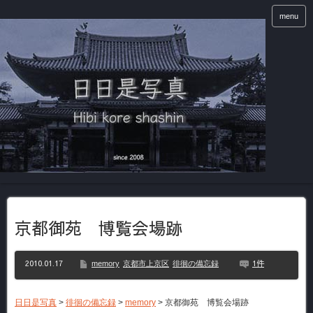
menu
京都御苑 博覧会場跡
2010.01.17
1件
memory
京都市上京区
徘徊の備忘録
日日是写真
>
徘徊の備忘録
>
memory
>
京都御苑 博覧会場跡