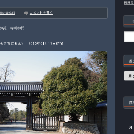
日日是
コメントを書く
徊の備忘録
「
御苑 寺町御門
まちごもん） 2010年01月17日訪問
過
過
去
の
記
事
投
月