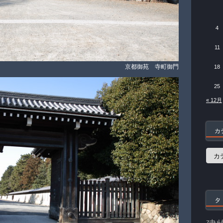
4
11
京都御苑 寺町御門
18
25
« 12月
カ
カ
テ
ゴ
リ
ー
タ