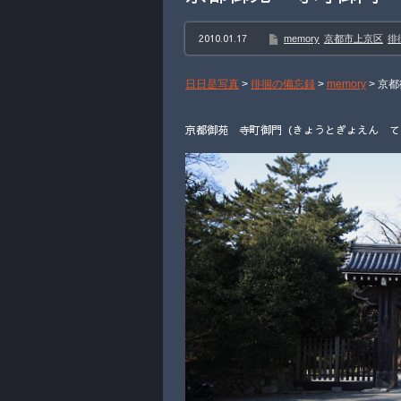
2010.01.17
memory
京都市上京区
徘
日日是写真
>
徘徊の備忘録
>
memory
>
京都
京都御苑 寺町御門（きょうとぎょえん てら