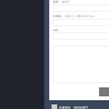
名前
( 必須 )
E-MAIL
( 必須 ) - 公開されません -
URL
京都御苑 清和院御門