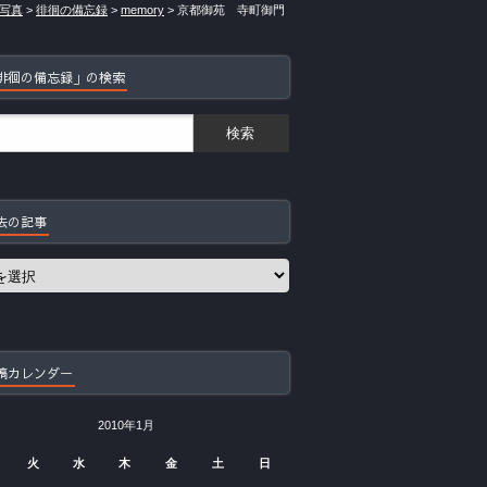
写真
>
徘徊の備忘録
>
memory
>
京都御苑 寺町御門
徘徊の備忘録」の検索
去の記事
稿カレンダー
2010年1月
火
水
木
金
土
日