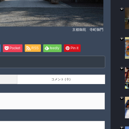
京都御苑 寺町御門
Pocket
RSS
feedly
Pin it
コメント ( 0 )