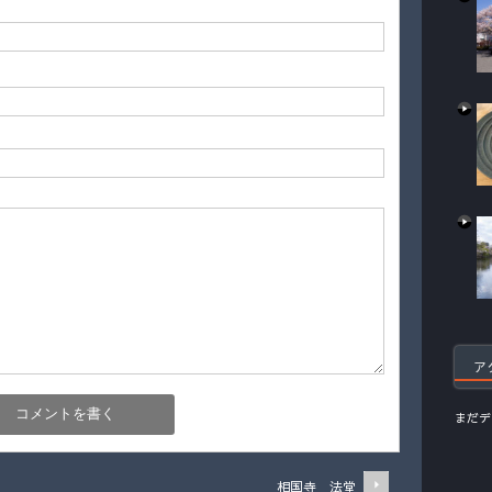
ア
まだデ
相国寺 法堂