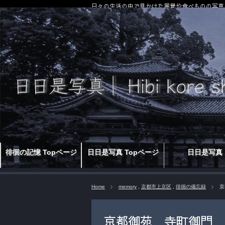
日々の生活の中で見かけた風景や食べものの写真
徘徊の記憶 Topページ
日日是写真 Topページ
日日是写真
Home
memory
,
京都市上京区
,
徘徊の備忘録
京
京都御苑 寺町御門