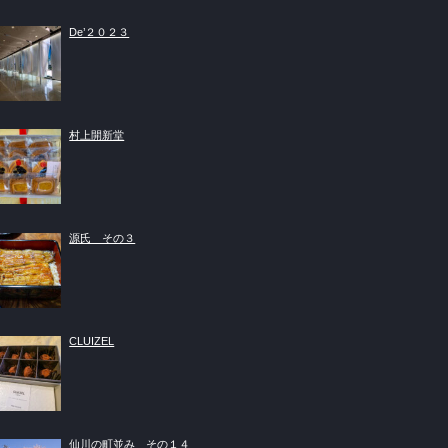
De’２０２３
村上開新堂
源氏 その３
CLUIZEL
仙川の町並み その１４