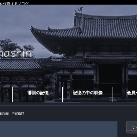
を保存するブログ
徘徊の記憶
記憶の中の映像
会員
都御苑 寺町御門
サ