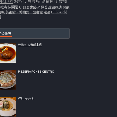
物探訪
お散歩写真帖
史蹟巡り
食物
社寺仏閣巡り
鎌倉史跡碑
掃苔
建築探訪
お散
真帳
美術館・博物館・図書館
陵墓
PC・AV関
器
近の投稿
芳味亭 人形町本店
PIZZERIA PONTE CENTRO
Will その４