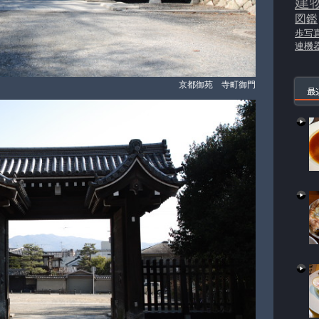
建
図鑑
歩写
連機
京都御苑 寺町御門
最