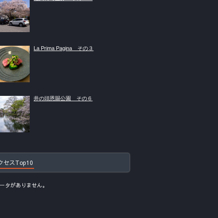
La Prima Pagina その３
井の頭恩賜公園 その６
クセスTop10
ータがありません。