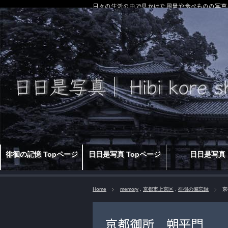
日々の生活の中で見かけた風景や食べものの写真
徘徊の記憶 Topページ
日日是写真 Topページ
日日是写真
Home
memory
,
京都市上京区
,
徘徊の備忘録
京
京都御所 朔平門