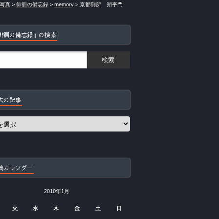
写真
>
徘徊の備忘録
>
memory
>
京都御所 朔平門
徘徊の備忘録」の検索
去の記事
稿カレンダー
2010年1月
火
水
木
金
土
日