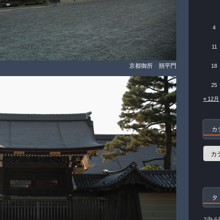
4
11
京都御所 朔平門
18
25
« 12月
カ
カ
テ
ゴ
リ
ー
タ