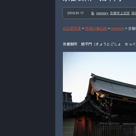
2010.01.17
memory
京都市上京区
徘
日日是写真
>
徘徊の備忘録
>
memory
>
京都
京都御所 朔平門（きょうとごしょ せっぺいも