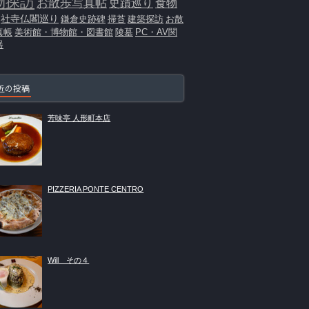
物探訪
お散歩写真帖
史蹟巡り
食物
社寺仏閣巡り
鎌倉史跡碑
掃苔
建築探訪
お散
真帳
美術館・博物館・図書館
陵墓
PC・AV関
器
近の投稿
芳味亭 人形町本店
PIZZERIA PONTE CENTRO
Will その４