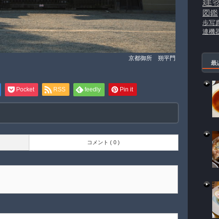
建
図鑑
歩写
連機
京都御所 朔平門
最
Pocket
RSS
feedly
Pin it
コメント ( 0 )