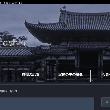
を保存するブログ
徘徊の記憶
記憶の中の映像
会員
都御所 朔平門
サ