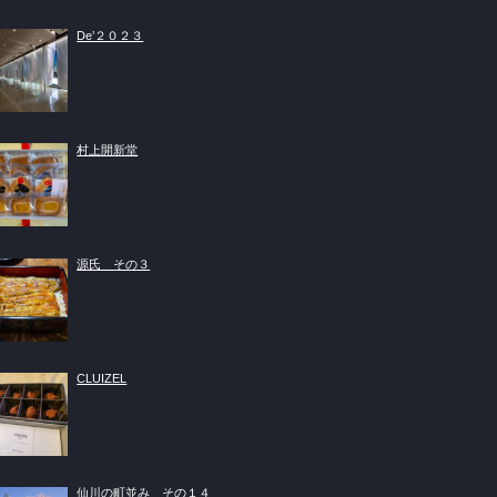
De’２０２３
村上開新堂
源氏 その３
CLUIZEL
仙川の町並み その１４