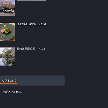
La Prima Pagina その３
井の頭恩賜公園 その６
クセスTop10
ータがありません。