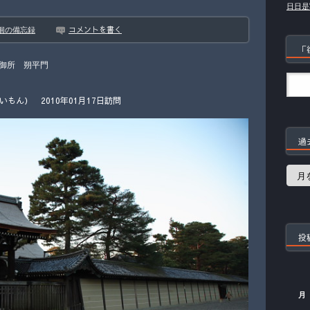
日日是
コメントを書く
徊の備忘録
「
御所 朔平門
ん） 2010年01月17日訪問
過
過
去
の
記
事
投
月