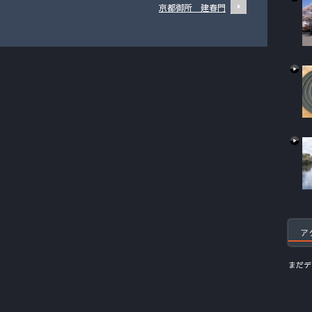
京都御所 建春門
ア
まだデ