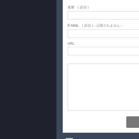
名前
( 必須 )
E-MAIL
( 必須 ) - 公開されません -
URL