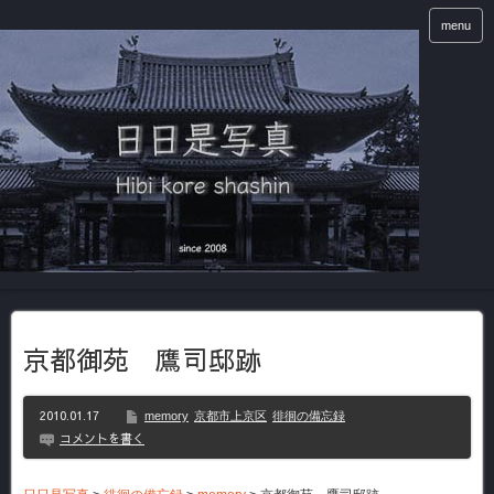
menu
京都御苑 鷹司邸跡
2010.01.17
memory
京都市上京区
徘徊の備忘録
コメントを書く