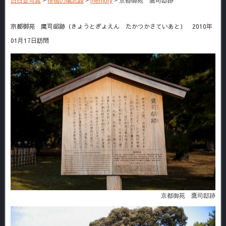
日日是写真
>
徘徊の備忘録
>
memory
>
京都御苑 鷹司邸跡
京都御苑 鷹司邸跡（きょうとぎょえん たかつかさていあと） 2010年
01月17日訪問
京都御苑 鷹司邸跡