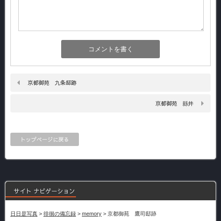
京都御苑 九条邸跡
京都御苑 縣井
トップページに戻る
サイト ナビゲーション
日日是写真
>
徘徊の備忘録
>
memory
>
京都御苑 鷹司邸跡