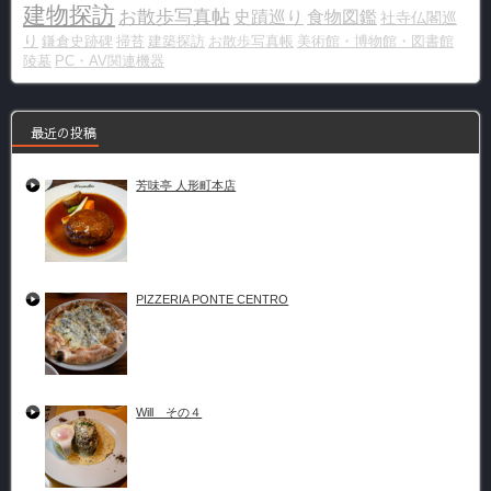
建物探訪
お散歩写真帖
史蹟巡り
食物図鑑
社寺仏閣巡
り
鎌倉史跡碑
掃苔
建築探訪
お散歩写真帳
美術館・博物館・図書館
陵墓
PC・AV関連機器
最近の投稿
芳味亭 人形町本店
PIZZERIA PONTE CENTRO
Will その４