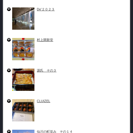
De’２０２３
村上開新堂
源氏 その３
CLUIZEL
仙川の町並み その１４