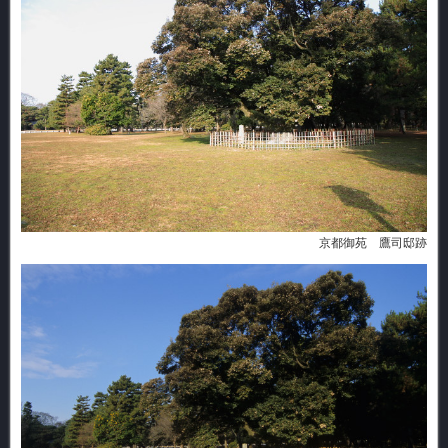
京都御苑 鷹司邸跡