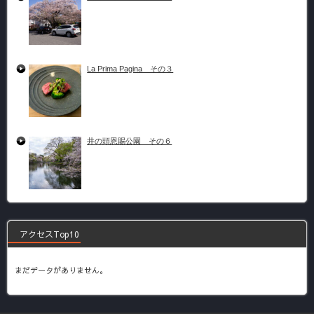
La Prima Pagina その３
井の頭恩賜公園 その６
アクセスTop10
まだデータがありません。