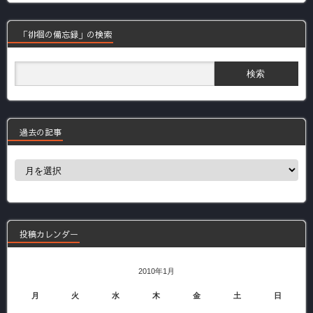
「徘徊の備忘録」の検索
過去の記事
過
去
の
記
事
投稿カレンダー
2010年1月
月
火
水
木
金
土
日