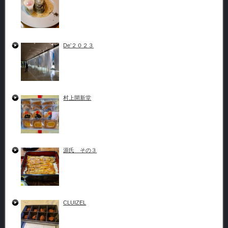
De’２０２３
村上開新堂
源氏 その３
CLUIZEL