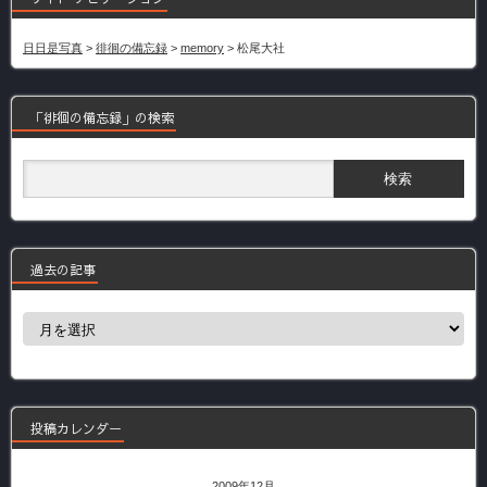
日日是写真
>
徘徊の備忘録
>
memory
>
松尾大社
「徘徊の備忘録」の検索
過去の記事
過
去
の
記
事
投稿カレンダー
2009年12月