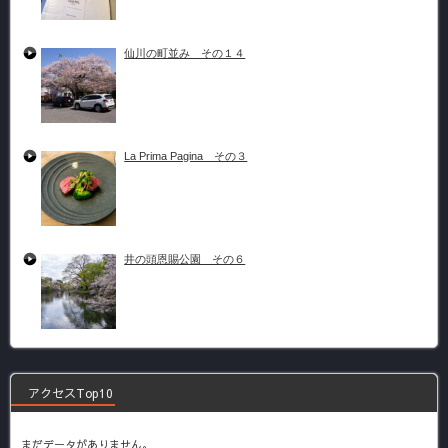
仙川の町並み その１４
La Prima Pagina その３
井の頭恩賜公園 その６
アクセスTop10
まだデータがありません。