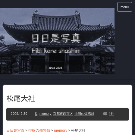
menu
松尾大社
2009.12.20
1件
memory
京都市西京区
徘徊の備忘録
日日是写真
>
徘徊の備忘録
>
memory
>
松尾大社