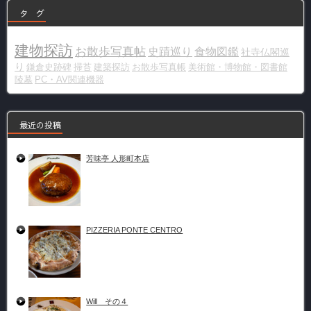
タ グ
建物探訪
お散歩写真帖
史蹟巡り
食物図鑑
社寺仏閣巡
り
鎌倉史跡碑
掃苔
建築探訪
お散歩写真帳
美術館・博物館・図書館
陵墓
PC・AV関連機器
最近の投稿
芳味亭 人形町本店
PIZZERIA PONTE CENTRO
Will その４