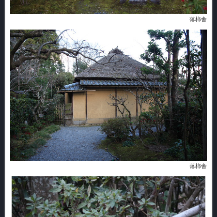
落柿舎
落柿舎