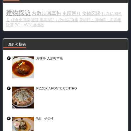
建物探訪
お散歩写真帖
史蹟巡り
食物図鑑
社寺仏閣巡
り
鎌倉史跡碑
掃苔
建築探訪
お散歩写真帳
美術館・博物館・図書館
陵墓
PC・AV関連機器
最近の投稿
芳味亭 人形町本店
PIZZERIA PONTE CENTRO
Will その４