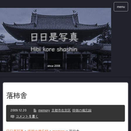
menu
落柿舎
2009.12.20
memory
京都市右京区
徘徊の備忘録
コメントを書く