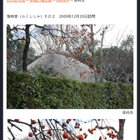
日日是写真
>
徘徊の備忘録
>
memory
>
落柿舎
落柿舎（らくししゃ）その２ 2009年12月20日訪問
落柿舎