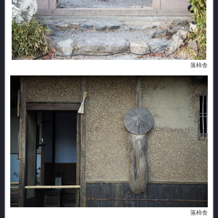
落柿舎
落柿舎