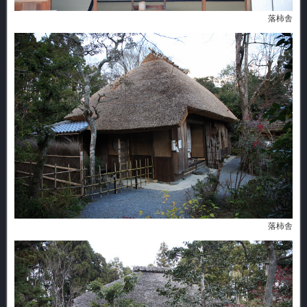
落柿舎
落柿舎