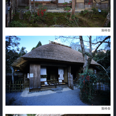
落柿舎
落柿舎