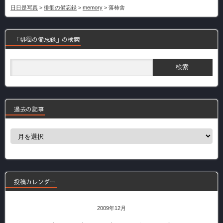
日日是写真
>
徘徊の備忘録
>
memory
>
落柿舎
「徘徊の備忘録」の検索
過去の記事
過
去
の
記
事
投稿カレンダー
2009年12月