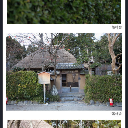
落柿舎
落柿舎