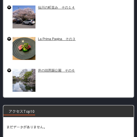
仙川の町並み その１４
La Prima Pagina その３
井の頭恩賜公園 その６
アクセスTop10
まだデータがありません。