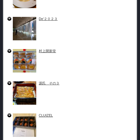
De’２０２３
村上開新堂
源氏 その３
CLUIZEL