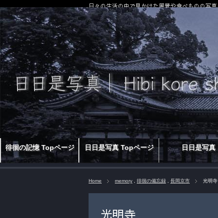
日々の生活の中で見かけた風景や食べものの写真
徘徊の記憶 Topページ
日日是写真 Topページ
日日是写真
Home
memory
,
徘徊の備忘録
,
長岡京市
光明寺
光明寺