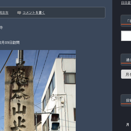
日日是
コメントを書く
岡京市
「
寺
2月09日訪問
過
過
去
の
記
事
投
月