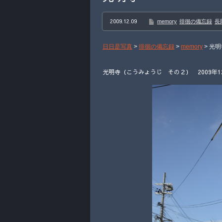
2009.12.09
memory
徘徊の備忘録
長
日日是写真
>
徘徊の備忘録
>
memory
>
光明
光明寺（こうみょうじ その２） 2009年1