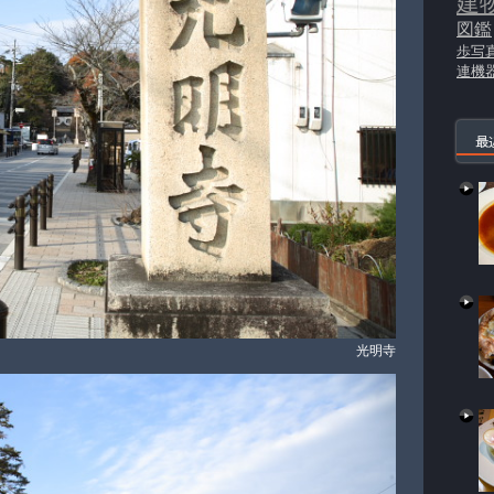
建
図鑑
歩写
連機
最
光明寺