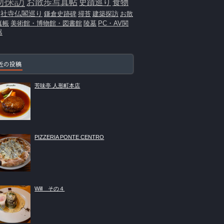
物探訪
お散歩写真帖
史蹟巡り
食物
社寺仏閣巡り
鎌倉史跡碑
掃苔
建築探訪
お散
真帳
美術館・博物館・図書館
陵墓
PC・AV関
器
近の投稿
芳味亭 人形町本店
PIZZERIA PONTE CENTRO
Will その４