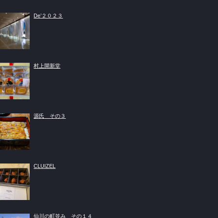
De’２０２３
村上開新堂
源氏 その３
CLUIZEL
仙川の町並み その１４