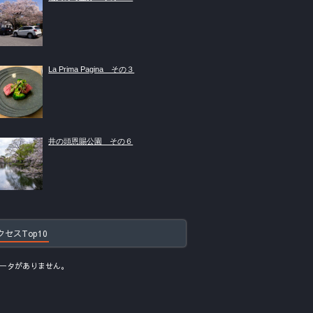
La Prima Pagina その３
井の頭恩賜公園 その６
クセスTop10
ータがありません。