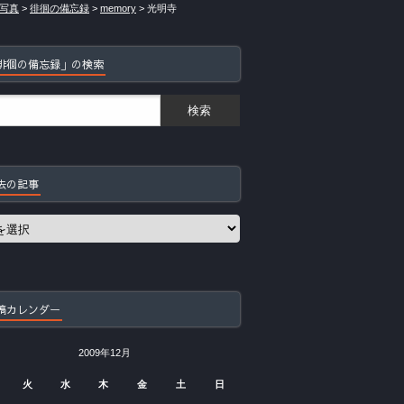
写真
>
徘徊の備忘録
>
memory
>
光明寺
徘徊の備忘録」の検索
去の記事
稿カレンダー
2009年12月
火
水
木
金
土
日