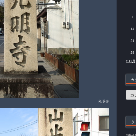
7
14
21
28
« 11月
カ
カ
テ
光明寺
ゴ
リ
ー
タ