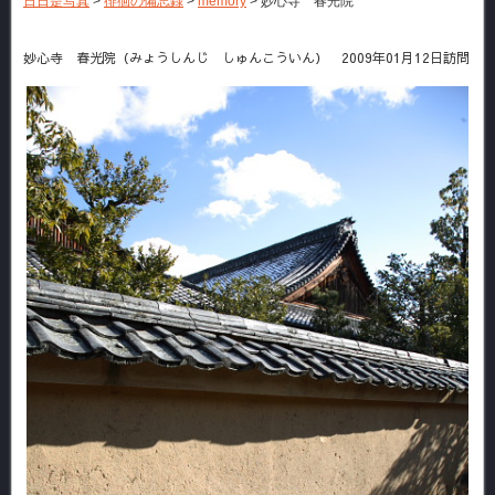
日日是写真
>
徘徊の備忘録
>
memory
>
妙心寺 春光院
妙心寺 春光院（みょうしんじ しゅんこういん） 2009年01月12日訪問