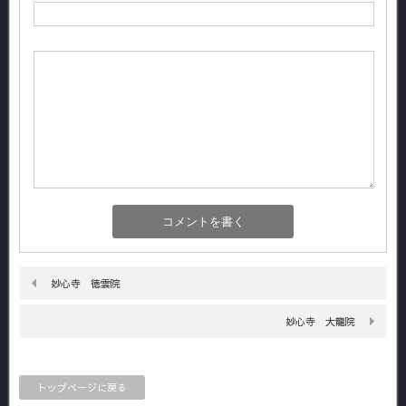
妙心寺 徳雲院
妙心寺 大龍院
トップページに戻る