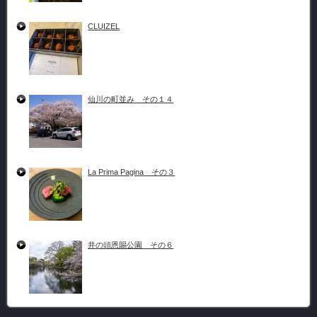
CLUIZEL
仙川の町並み その１４
La Prima Pagina その３
井の頭恩賜公園 その６