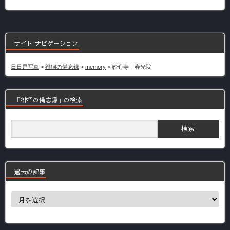
サイト ナビゲーション
日日是写真
>
徘徊の備忘録
>
memory
>
妙心寺 春光院
「徘徊の備忘録」の検索
過去の記事
過
去
の
記
事