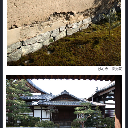
妙心寺 春光院