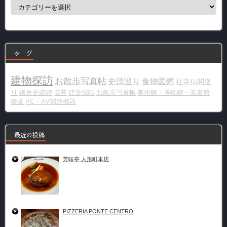
カ
テ
ゴ
リ
ー
タ グ
建物探訪
お散歩写真帖
史蹟巡り
食物図鑑
社寺仏閣巡
り
鎌倉史跡碑
掃苔
建築探訪
お散歩写真帳
美術館・博物館・図書館
陵墓
PC・AV関連機器
最近の投稿
芳味亭 人形町本店
PIZZERIA PONTE CENTRO