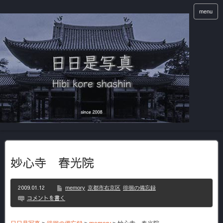
menu
妙心寺 春光院
2009.01.12
memory
京都市右京区
徘徊の備忘録
コメントを書く