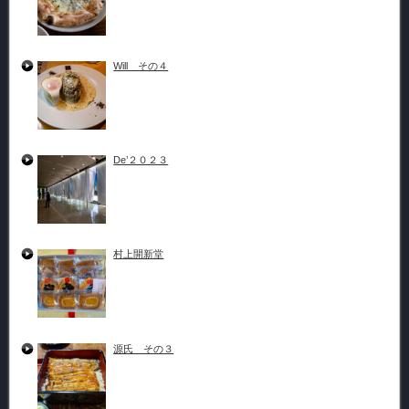
Will その４
De’２０２３
村上開新堂
源氏 その３