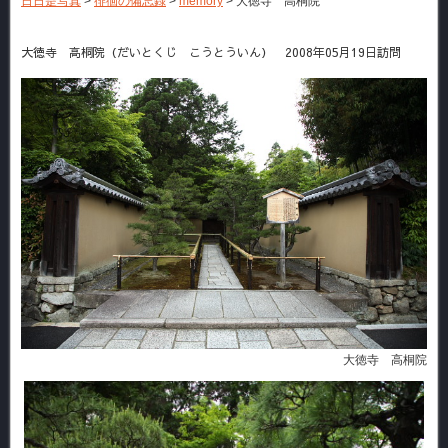
日日是写真
>
徘徊の備忘録
>
memory
>
大徳寺 高桐院
大徳寺 高桐院（だいとくじ こうとういん） 2008年05月19日訪問
大徳寺 高桐院