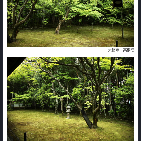
大徳寺 高桐院