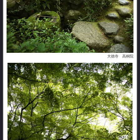
大徳寺 高桐院