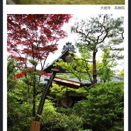
大徳寺 高桐院