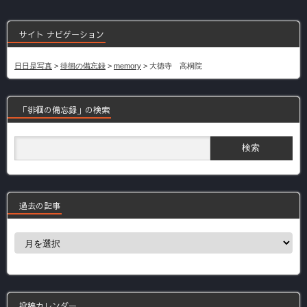
サイト ナビゲーション
日日是写真
>
徘徊の備忘録
>
memory
>
大徳寺 高桐院
「徘徊の備忘録」の検索
過去の記事
過
去
の
記
事
投稿カレンダー