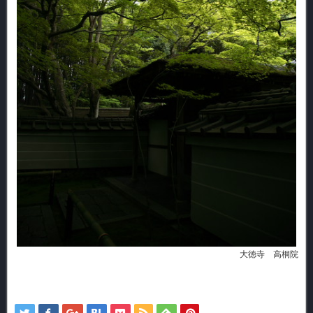
大徳寺 高桐院