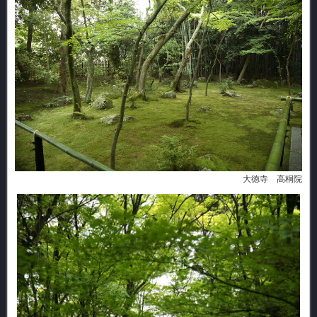
大徳寺 高桐院