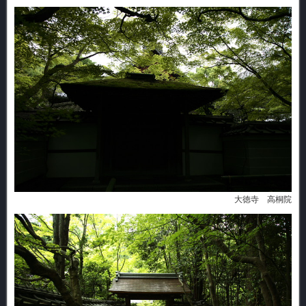
大徳寺 高桐院