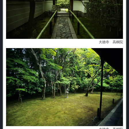
大徳寺 高桐院