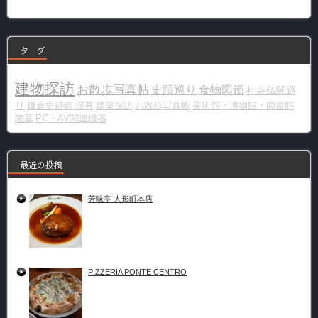
リ
ー
タ グ
建物探訪
お散歩写真帖
史蹟巡り
食物図鑑
社寺仏閣巡
り
鎌倉史跡碑
掃苔
建築探訪
お散歩写真帳
美術館・博物館・図書館
陵墓
PC・AV関連機器
最近の投稿
芳味亭 人形町本店
PIZZERIA PONTE CENTRO