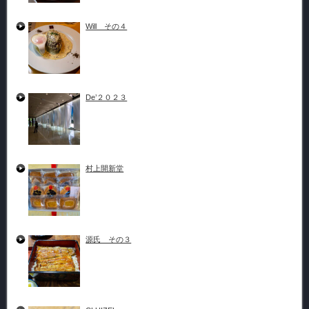
Will その４
De’２０２３
村上開新堂
源氏 その３