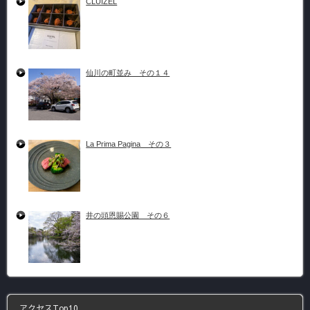
CLUIZEL
仙川の町並み その１４
La Prima Pagina その３
井の頭恩賜公園 その６
アクセスTop10