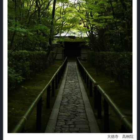
大徳寺 高桐院