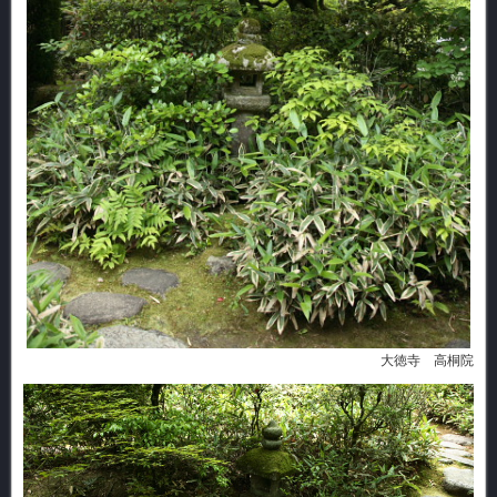
大徳寺 高桐院