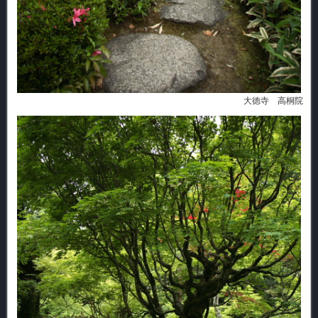
大徳寺 高桐院