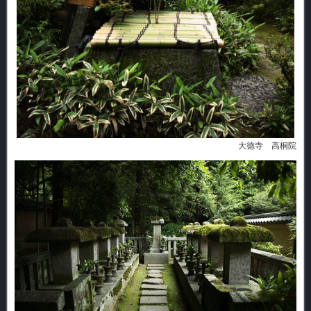
大徳寺 高桐院