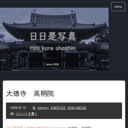
menu
大徳寺 高桐院
2008.05.19
memory
京都市北区
徘徊の備忘録
コメントを書く