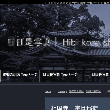
日々の生活の中で見かけた風景や食べものの写真
徘徊の記憶 Topページ
日日是写真 Topページ
日日是写真
Home
memory
,
京都市上京区
,
徘徊の備忘録
相
相国寺 宗旦稲荷