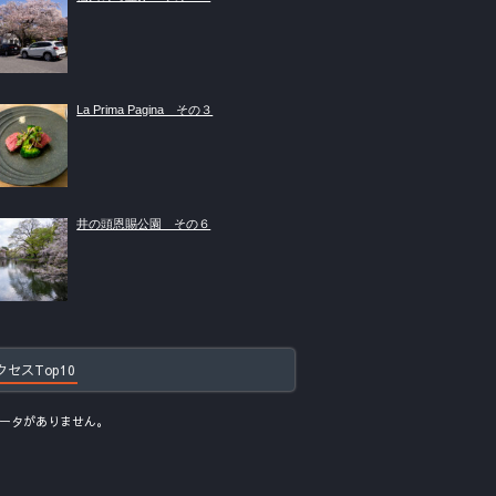
La Prima Pagina その３
井の頭恩賜公園 その６
クセスTop10
ータがありません。