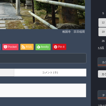
5
12
相国寺 宗旦稲荷
19
26
Pocket
RSS
feedly
Pin it
« 4月
カ
カ
コメント ( 0 )
テ
ゴ
リ
ー
タ