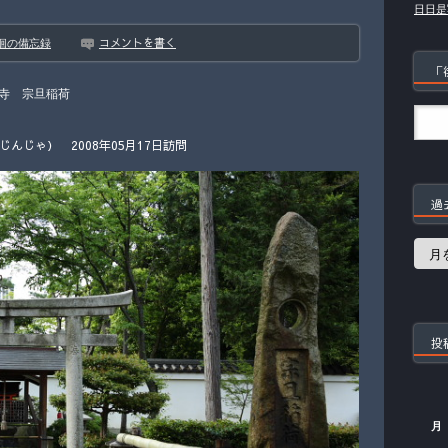
日日是
コメントを書く
徊の備忘録
「
寺 宗旦稲荷
んじゃ） 2008年05月17日訪問
過
過
去
の
記
事
投
月