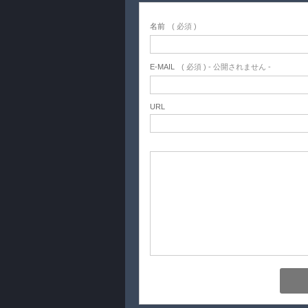
名前
( 必須 )
E-MAIL
( 必須 ) - 公開されません -
URL