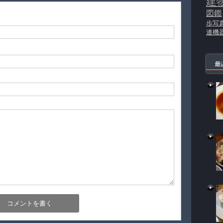
建
図鑑
歩写
連機
最