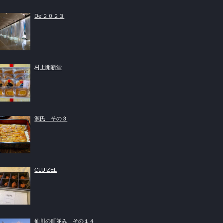
De’２０２３
村上開新堂
源氏 その３
CLUIZEL
仙川の町並み その１４