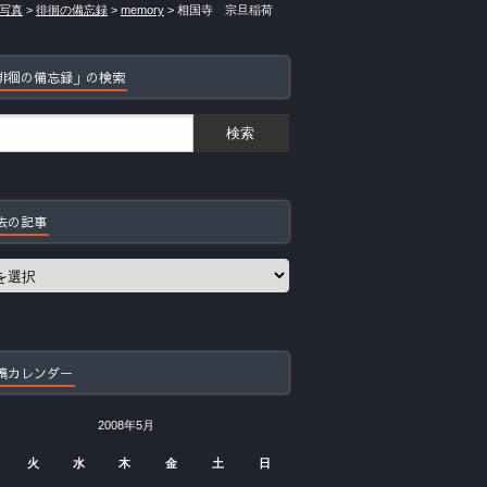
写真
>
徘徊の備忘録
>
memory
>
相国寺 宗旦稲荷
徘徊の備忘録」の検索
去の記事
稿カレンダー
2008年5月
火
水
木
金
土
日