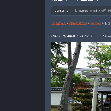
2008.05.17
memory
京都市上京区
徘
日日是写真
>
徘徊の備忘録
>
memory
>
相国
相国寺 宗旦稲荷（しょうこくじ そうたんじ