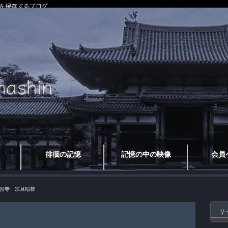
を保存するブログ
徘徊の記憶
記憶の中の映像
会員
国寺 宗旦稲荷
サ