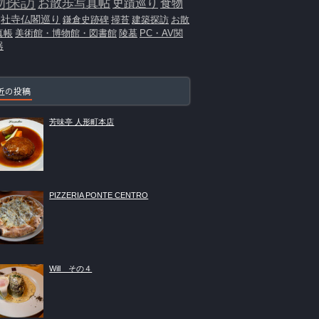
物探訪
お散歩写真帖
史蹟巡り
食物
社寺仏閣巡り
鎌倉史跡碑
掃苔
建築探訪
お散
真帳
美術館・博物館・図書館
陵墓
PC・AV関
器
近の投稿
芳味亭 人形町本店
PIZZERIA PONTE CENTRO
Will その４