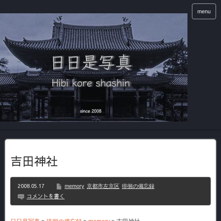
menu
吉田神社
2008.05.17
memory
京都市左京区
徘徊の備忘録
コメントを書く