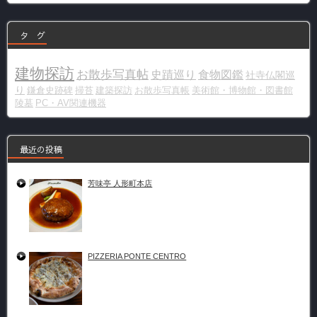
ー
タ グ
建物探訪
お散歩写真帖
史蹟巡り
食物図鑑
社寺仏閣巡
り
鎌倉史跡碑
掃苔
建築探訪
お散歩写真帳
美術館・博物館・図書館
陵墓
PC・AV関連機器
最近の投稿
芳味亭 人形町本店
PIZZERIA PONTE CENTRO