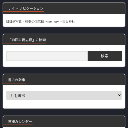
サイト ナビゲーション
日日是写真
>
徘徊の備忘録
>
memory
>
吉田神社
「徘徊の備忘録」の検索
過去の記事
過
去
の
記
事
投稿カレンダー