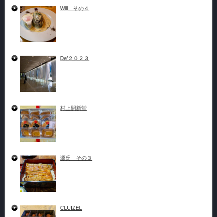
Will その４
De’２０２３
村上開新堂
源氏 その３
CLUIZEL