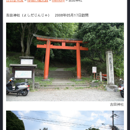
日日是写真
>
徘徊の備忘録
>
memory
>
吉田神社
吉田神社（よしだじんじゃ） 2008年05月17日訪問
吉田神社