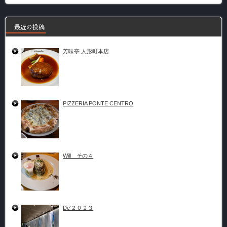
最近の投稿
芳味亭 人形町本店
PIZZERIA PONTE CENTRO
Will その４
De’２０２３