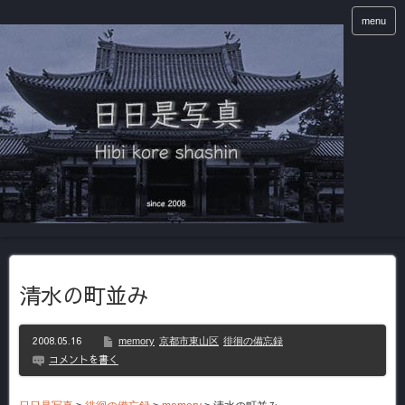
menu
清水の町並み
2008.05.16
memory
京都市東山区
徘徊の備忘録
コメントを書く