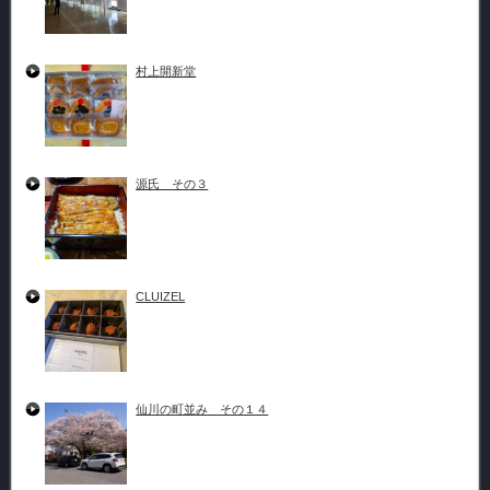
村上開新堂
源氏 その３
CLUIZEL
仙川の町並み その１４