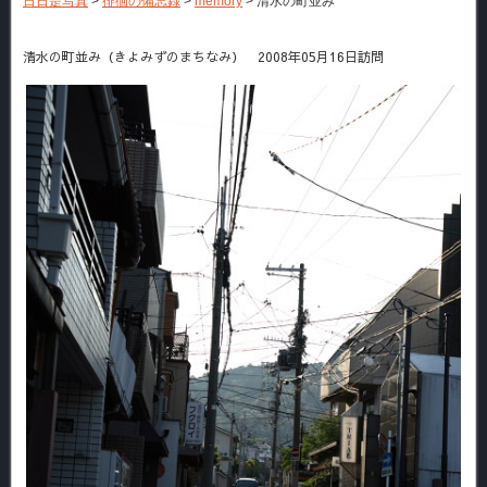
日日是写真
>
徘徊の備忘録
>
memory
>
清水の町並み
清水の町並み（きよみずのまちなみ） 2008年05月16日訪問