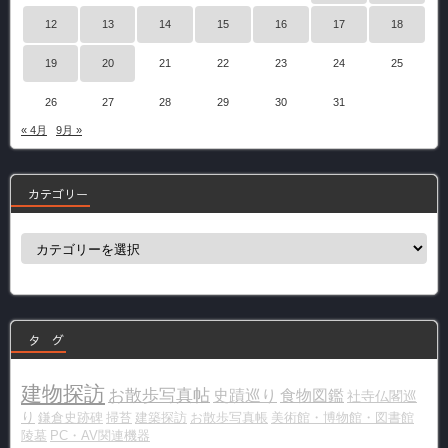
12
13
14
15
16
17
18
19
20
21
22
23
24
25
26
27
28
29
30
31
« 4月
9月 »
カテゴリー
カ
テ
ゴ
リ
ー
タ グ
建物探訪
お散歩写真帖
史蹟巡り
食物図鑑
社寺仏閣巡
り
鎌倉史跡碑
掃苔
建築探訪
お散歩写真帳
美術館・博物館・図書館
陵墓
PC・AV関連機器