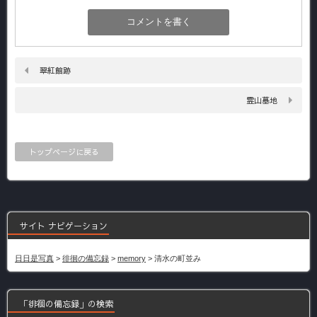
翠紅館跡
霊山墓地
トップページに戻る
サイト ナビゲーション
日日是写真
>
徘徊の備忘録
>
memory
>
清水の町並み
「徘徊の備忘録」の検索