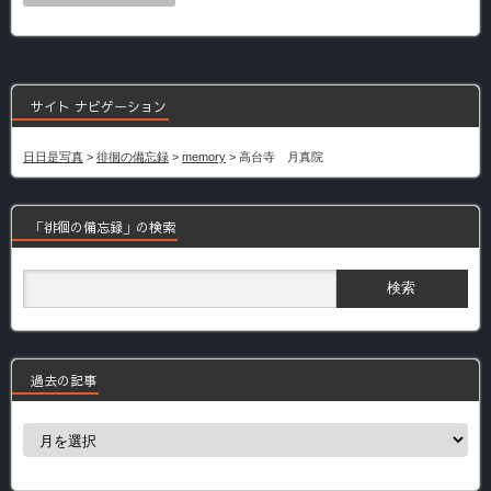
サイト ナビゲーション
日日是写真
>
徘徊の備忘録
>
memory
>
高台寺 月真院
「徘徊の備忘録」の検索
過去の記事
過
去
の
記