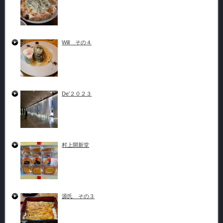
Will その４
De’２０２３
村上開新堂
源氏 その３