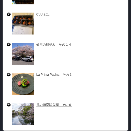
CLUIZEL
仙川の町並み その１４
La Prima Pagina その３
井の頭恩賜公園 その６