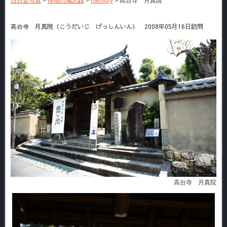
日日是写真
>
徘徊の備忘録
>
memory
>
高台寺 月真院
高台寺 月真院（こうだいじ げっしんいん） 2008年05月16日訪問
高台寺 月真院