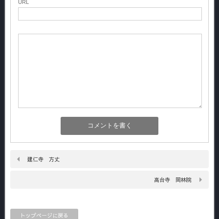
URL
建仁寺 方丈
高台寺 岡林院
トップページに戻る