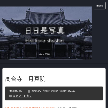
menu
高台寺 月真院
2008.05.16
memory
京都市東山区
徘徊の備忘録
コメントを書く