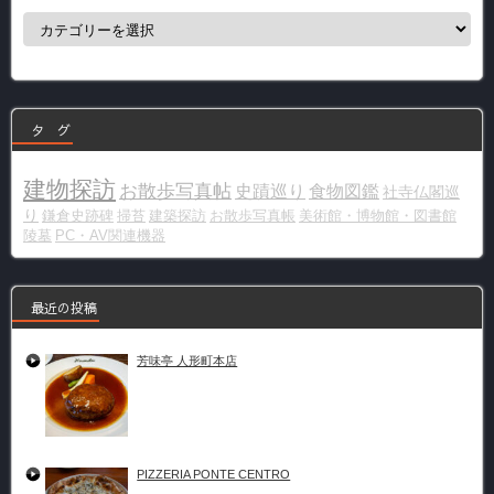
カ
テ
ゴ
リ
ー
タ グ
建物探訪
お散歩写真帖
史蹟巡り
食物図鑑
社寺仏閣巡
り
鎌倉史跡碑
掃苔
建築探訪
お散歩写真帳
美術館・博物館・図書館
陵墓
PC・AV関連機器
最近の投稿
芳味亭 人形町本店
PIZZERIA PONTE CENTRO