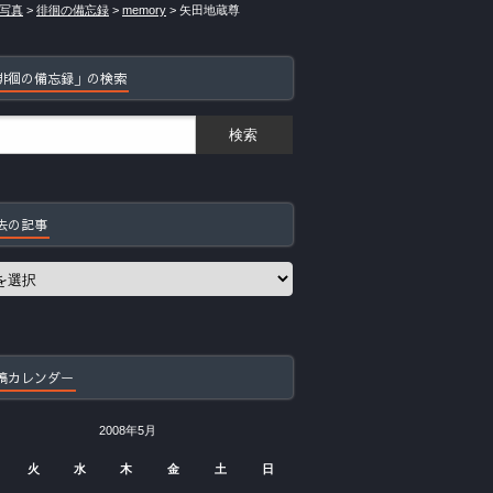
写真
>
徘徊の備忘録
>
memory
>
矢田地蔵尊
徘徊の備忘録」の検索
去の記事
稿カレンダー
2008年5月
火
水
木
金
土
日