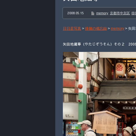
2008.05.15
memory
京都市中京区
徘
日日是写真
>
徘徊の備忘録
>
memory
>
矢田
矢田地蔵尊（やたじぞうそん）その２ 2008