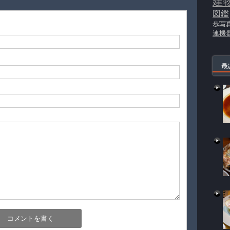
建
図鑑
歩写
連機
最