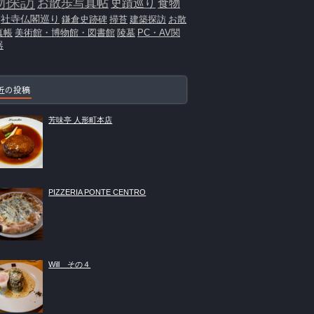
物探訪
お散歩写真帖
史蹟巡り
食物
社寺仏閣巡り
鎌倉史跡碑
掃苔
建築探訪
お散
真帳
美術館・博物館・図書館
陵墓
PC・AV関
器
近の投稿
芳味亭 人形町本店
PIZZERIA PONTE CENTRO
Will その４