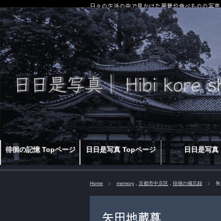
日々の生活の中で見かけた風景や食べものの写真
徘徊の記憶 Topページ
日日是写真 Topページ
日日是写真
Home
memory
,
京都市中京区
,
徘徊の備忘録
矢
矢田地蔵尊