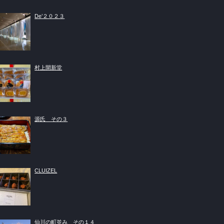
De’２０２３
村上開新堂
源氏 その３
CLUIZEL
仙川の町並み その１４