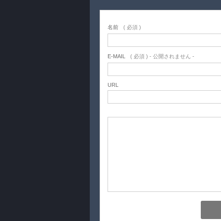
名前
( 必須 )
E-MAIL
( 必須 ) - 公開されません -
URL