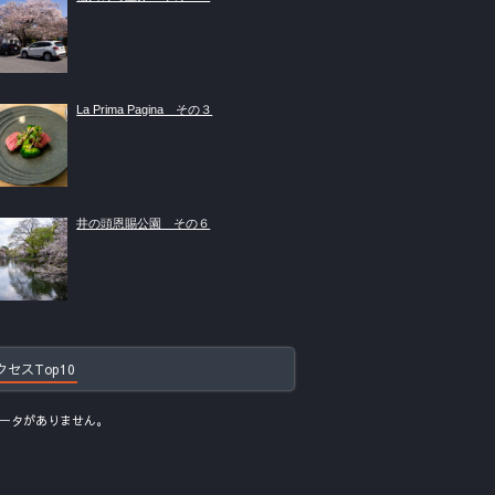
La Prima Pagina その３
井の頭恩賜公園 その６
クセスTop10
ータがありません。