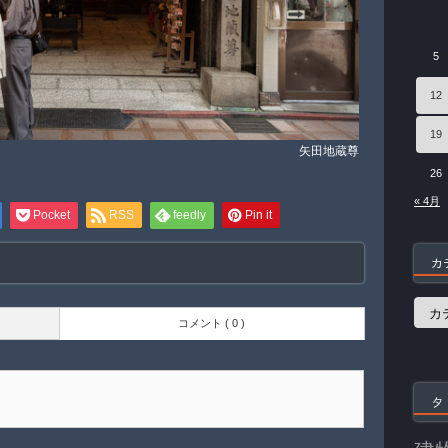
5
12
19
矢田地蔵尊
26
« 4月
Pocket
RSS
feedly
Pin it
カ
カ
テ
コメント ( 0 )
ゴ
リ
ー
タ