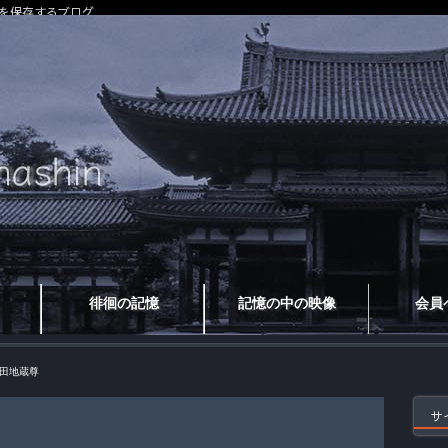
を保存するブログ
徘徊の記憶
記憶の中の映像
会員
田地蔵尊
サ