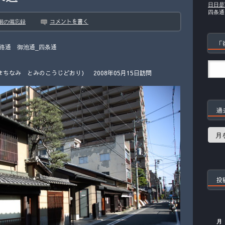
日日是
四条通
コメントを書く
徊の備忘録
「
路通 御池通_四条通
ちなみ とみのこうじどおり） 2008年05月15日訪問
過
過
去
の
記
事
投
月