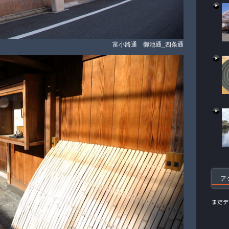
富小路通 御池通_四条通
ア
まだデ