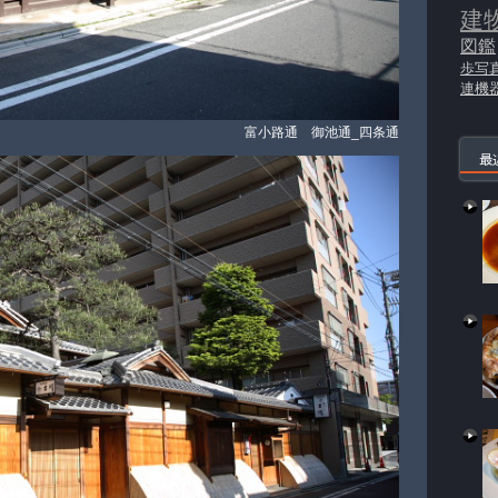
建
図鑑
歩写
連機
富小路通 御池通_四条通
最