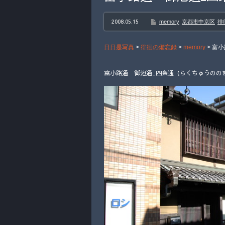
2008.05.15
memory
京都市中京区
徘
日日是写真
>
徘徊の備忘録
>
memory
>
富小
富小路通 御池通_四条通（らくちゅうののま