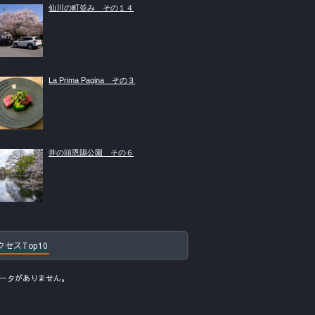
仙川の町並み その１４
La Prima Pagina その３
井の頭恩賜公園 その６
クセスTop10
ータがありません。