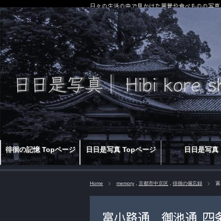
日々の生活の中で見かけた風景や食べものの写真
徘徊の記憶 Topページ
日日是写真 Topページ
日日是写真
Home
memory
,
京都市中京区
,
徘徊の備忘録
富
富小路通 御池通_四