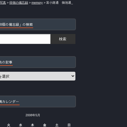
写真
>
徘徊の備忘録
>
memory
>
富小路通 御池通_
徘徊の備忘録」の検索
去の記事
稿カレンダー
2008年5月
火
水
木
金
土
日