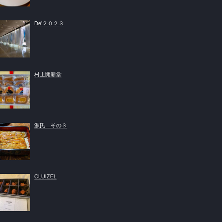
De’２０２３
村上開新堂
源氏 その３
CLUIZEL