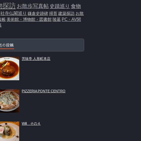
物探訪
お散歩写真帖
史蹟巡り
食物
社寺仏閣巡り
鎌倉史跡碑
掃苔
建築探訪
お散
真帳
美術館・博物館・図書館
陵墓
PC・AV関
器
近の投稿
芳味亭 人形町本店
PIZZERIA PONTE CENTRO
Will その４