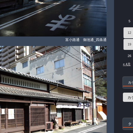
5
12
富小路通 御池通_四条通
19
26
« 4月
カ
カ
テ
ゴ
リ
ー
タ