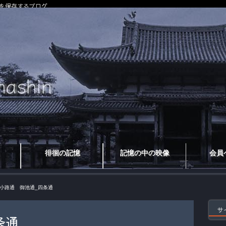
を保存するブログ
徘徊の記憶
記憶の中の映像
会員
小路通 御池通_四条通
サ
条通