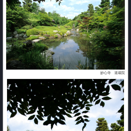
妙心寺 退蔵院