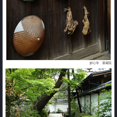
妙心寺 退蔵院