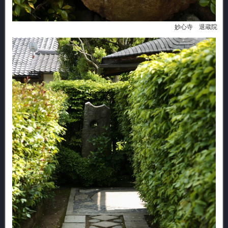
妙心寺 退蔵院