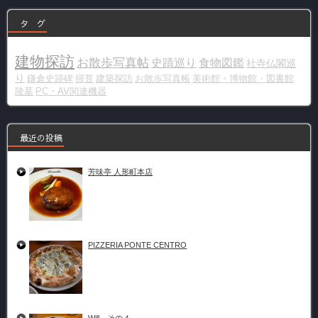
タ グ
建物探訪
お散歩写真帖
史蹟巡り
食物図鑑
社寺仏閣巡
り
鎌倉史跡碑
掃苔
建築探訪
お散歩写真帳
美術館・博物館・図書館
陵墓
PC・AV関連機器
最近の投稿
芳味亭 人形町本店
PIZZERIA PONTE CENTRO
Will その４