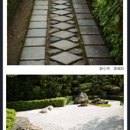
妙心寺 退蔵院