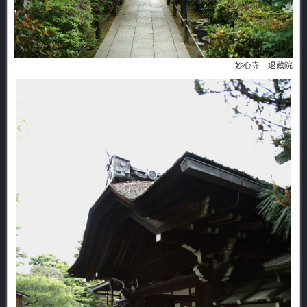
妙心寺 退蔵院