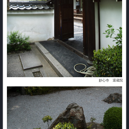
妙心寺 退蔵院