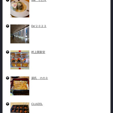
De’２０２３
村上開新堂
源氏 その３
CLUIZEL