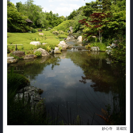
妙心寺 退蔵院