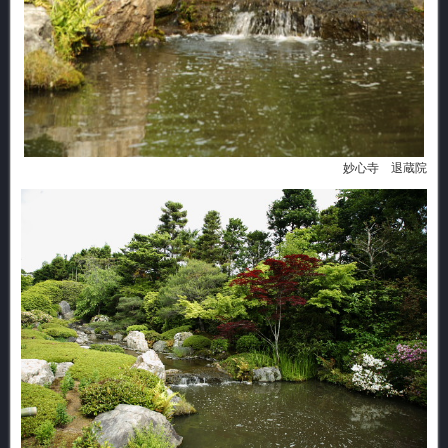
妙心寺 退蔵院