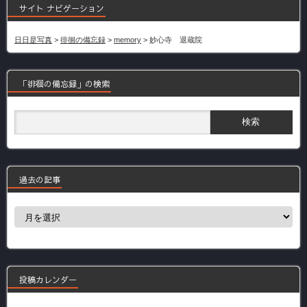
サイト ナビゲーション
日日是写真
>
徘徊の備忘録
>
memory
>
妙心寺 退蔵院
「徘徊の備忘録」の検索
過去の記事
過
去
の
記
事
投稿カレンダー