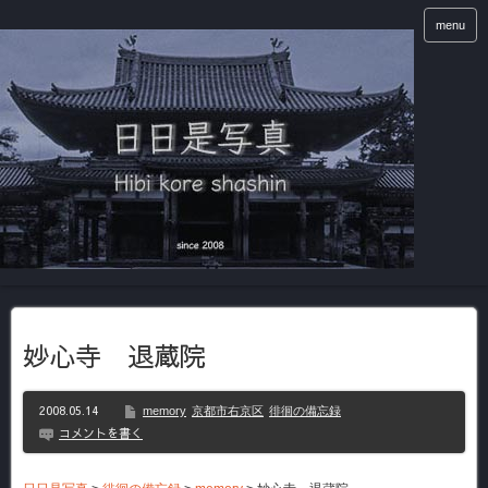
menu
妙心寺 退蔵院
2008.05.14
memory
京都市右京区
徘徊の備忘録
コメントを書く