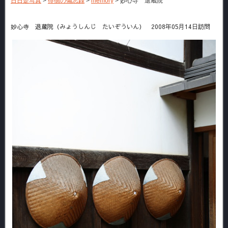
日日是写真
>
徘徊の備忘録
>
memory
>
妙心寺 退蔵院
妙心寺 退蔵院（みょうしんじ たいぞういん） 2008年05月14日訪問