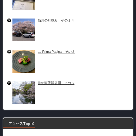
仙川の町並み その１４
La Prima Pagina その３
井の頭恩賜公園 その６
アクセスTop10