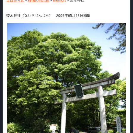
日日是写真
>
徘徊の備忘録
>
memory
>
梨木神社
梨木神社（なしきじんじゃ） 2008年05月13日訪問