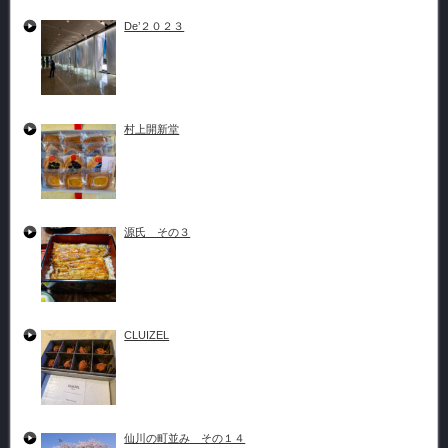
De’２０２３
村上開新堂
源氏 その３
CLUIZEL
仙川の町並み その１４