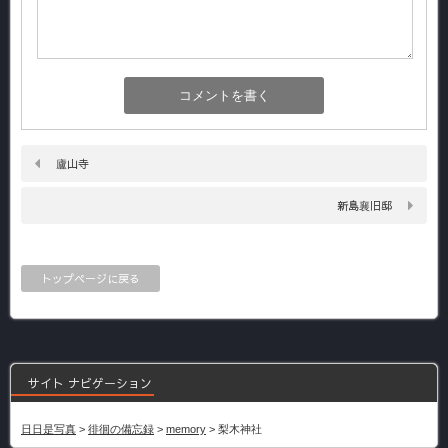
廬山寺
新島襄旧邸
トップページに戻る
サイト ナビゲーション
日日是写真
>
徘徊の備忘録
>
memory
>
梨木神社