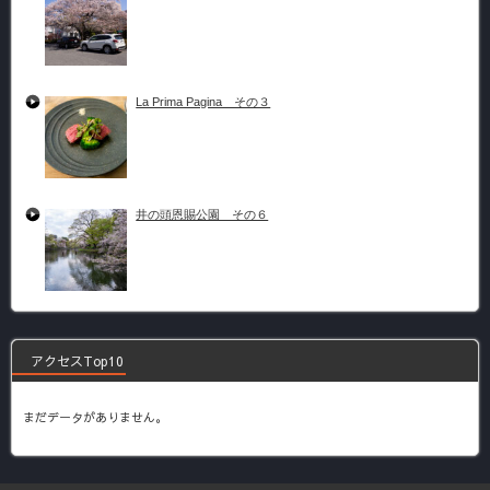
La Prima Pagina その３
井の頭恩賜公園 その６
アクセスTop10
まだデータがありません。