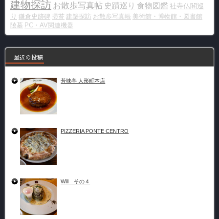
建物探訪
お散歩写真帖
史蹟巡り
食物図鑑
社寺仏閣巡
り
鎌倉史跡碑
掃苔
建築探訪
お散歩写真帳
美術館・博物館・図書館
陵墓
PC・AV関連機器
最近の投稿
芳味亭 人形町本店
PIZZERIA PONTE CENTRO
Will その４