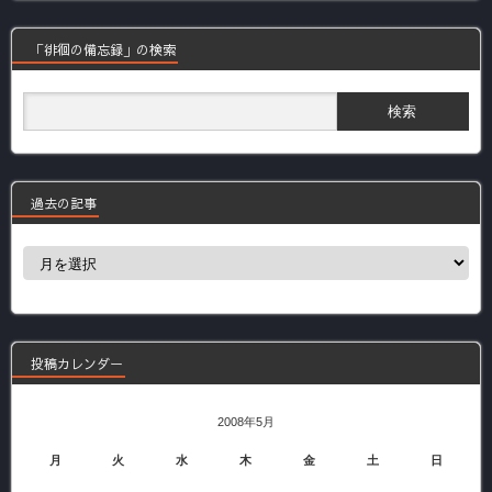
「徘徊の備忘録」の検索
過去の記事
過
去
の
記
事
投稿カレンダー
2008年5月
月
火
水
木
金
土
日