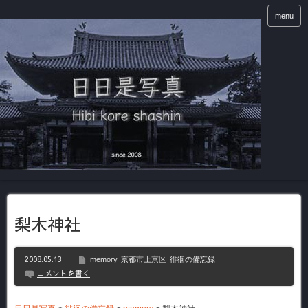
menu
梨木神社
2008.05.13
memory
京都市上京区
徘徊の備忘録
コメントを書く