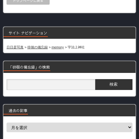
トップページに戻る
サイト ナビゲーション
日日是写真
>
徘徊の備忘録
>
memory
>
宇治上神社
「徘徊の備忘録」の検索
過去の記事
過
去
の
記