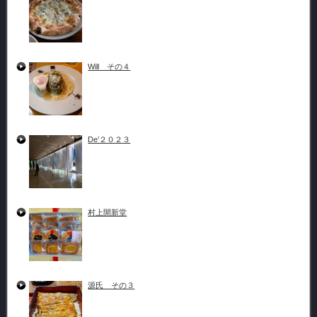
Will その４
De’２０２３
村上開新堂
源氏 その３