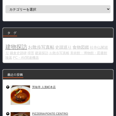
カ
テ
ゴ
リ
ー
タ グ
建物探訪
お散歩写真帖
史蹟巡り
食物図鑑
社寺仏閣巡
り
鎌倉史跡碑
掃苔
建築探訪
お散歩写真帳
美術館・博物館・図書館
陵墓
PC・AV関連機器
最近の投稿
芳味亭 人形町本店
PIZZERIA PONTE CENTRO