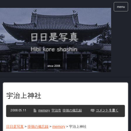
menu
宇治上神社
2008.05.11
コメントを書く
memory
宇治市
徘徊の備忘録
日日是写真
>
徘徊の備忘録
>
memory
>
宇治上神社