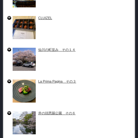
CLUIZEL
仙川の町並み その１４
La Prima Pagina その３
井の頭恩賜公園 その６