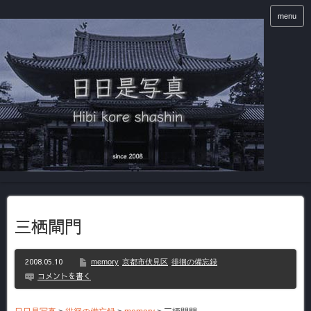
menu
三栖閘門
2008.05.10
memory
京都市伏見区
徘徊の備忘録
コメントを書く