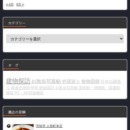
« 4月
9月 »
カテゴリー
カ
テ
ゴ
リ
ー
タ グ
建物探訪
お散歩写真帖
史蹟巡り
食物図鑑
社寺仏閣巡
り
鎌倉史跡碑
掃苔
建築探訪
お散歩写真帳
美術館・博物館・図書館
陵墓
PC・AV関連機器
最近の投稿
芳味亭 人形町本店