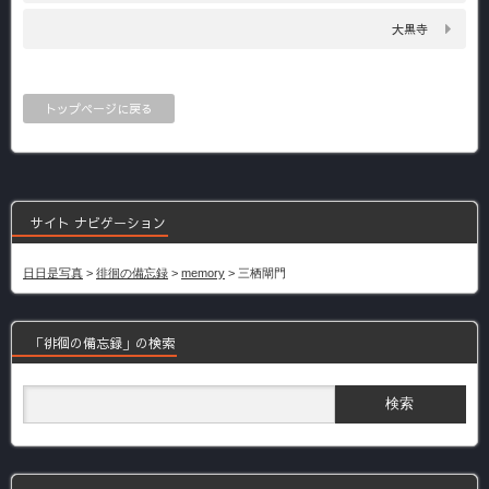
大黒寺
トップページに戻る
サイト ナビゲーション
日日是写真
>
徘徊の備忘録
>
memory
>
三栖閘門
「徘徊の備忘録」の検索