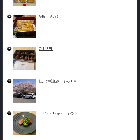
源氏 その３
CLUIZEL
仙川の町並み その１４
La Prima Pagina その３