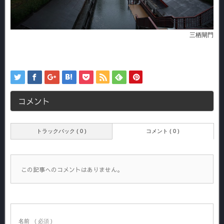
三栖閘門
コメント
トラックバック ( 0 )
コメント ( 0 )
この記事へのコメントはありません。
名前
( 必須 )