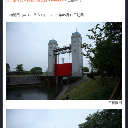
日日是写真
>
徘徊の備忘録
>
memory
>
三栖閘門
三栖閘門（みすこうもん） 2008年05月10日訪問
三栖閘門