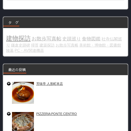
ゴ
リ
ー
タ グ
建物探訪
お散歩写真帖
史蹟巡り
食物図鑑
社寺仏閣巡
り
鎌倉史跡碑
掃苔
建築探訪
お散歩写真帳
美術館・博物館・図書館
陵墓
PC・AV関連機器
最近の投稿
芳味亭 人形町本店
PIZZERIA PONTE CENTRO