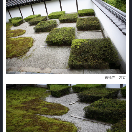
東福寺 方丈