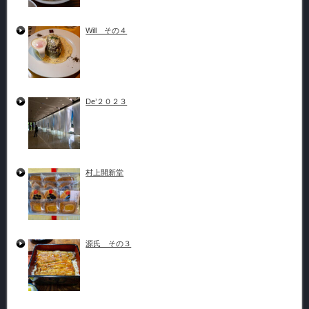
Will その４
De’２０２３
村上開新堂
源氏 その３