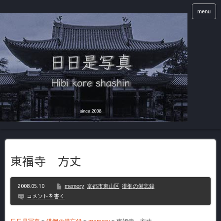
menu
東福寺 方丈
2008.05.10
memory
京都市東山区
徘徊の備忘録
コメントを書く