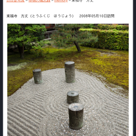
日日是写真
>
徘徊の備忘録
>
memory
>
東福寺 方丈
東福寺 方丈（とうふくじ ほうじょう） 2008年05月10日訪問