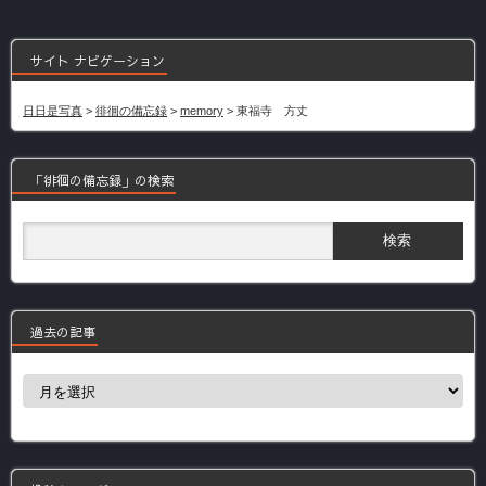
サイト ナビゲーション
日日是写真
>
徘徊の備忘録
>
memory
>
東福寺 方丈
「徘徊の備忘録」の検索
過去の記事
過
去
の
記
事