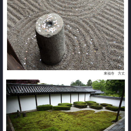
東福寺 方丈