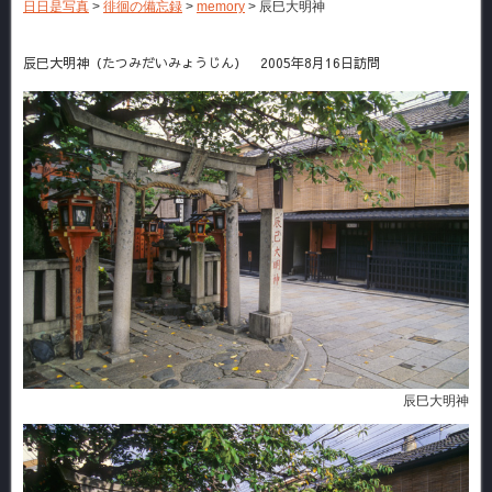
日日是写真
>
徘徊の備忘録
>
memory
>
辰巳大明神
辰巳大明神（たつみだいみょうじん） 2005年8月16日訪問
辰巳大明神