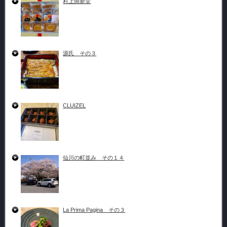
村上開新堂
源氏 その３
CLUIZEL
仙川の町並み その１４
La Prima Pagina その３