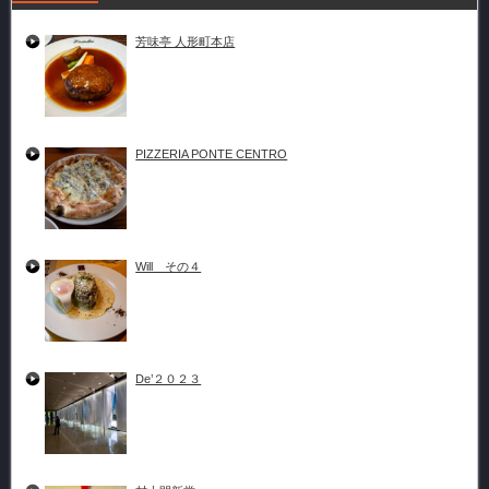
芳味亭 人形町本店
PIZZERIA PONTE CENTRO
Will その４
De’２０２３