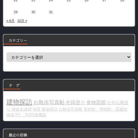
22
23
24
25
26
27
28
29
30
31
« 6月
10月 »
カテゴリー
カ
テ
ゴ
リ
ー
タ グ
建物探訪
お散歩写真帖
史蹟巡り
食物図鑑
社寺仏閣巡
り
鎌倉史跡碑
掃苔
建築探訪
お散歩写真帳
美術館・博物館・図書館
陵墓
PC・AV関連機器
最近の投稿