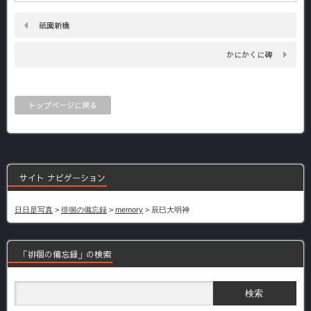
祇園新橋
かにかくに碑
トップページに戻る
サイト ナビゲーション
日日是写真
>
徘徊の備忘録
>
memory
>
辰巳大明神
「徘徊の備忘録」の検索