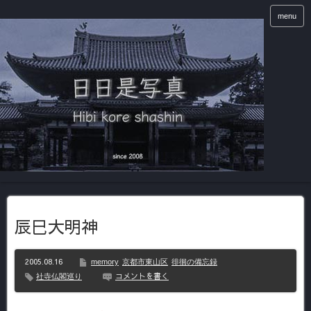
menu
辰巳大明神
2005.08.16
memory
京都市東山区
徘徊の備忘録
コメントを書く
社寺仏閣巡り