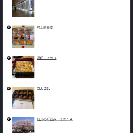
村上開新堂
源氏 その３
CLUIZEL
仙川の町並み その１４