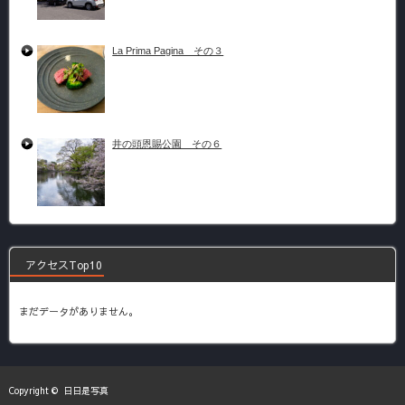
La Prima Pagina その３
井の頭恩賜公園 その６
アクセスTop10
まだデータがありません。
Copyright ©
日日是写真