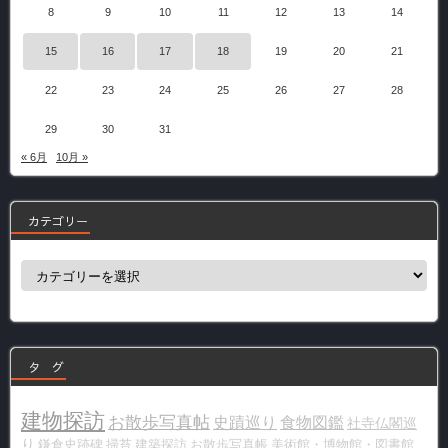
8
9
10
11
12
13
14
15
16
17
18
19
20
21
22
23
24
25
26
27
28
29
30
31
« 6月
10月 »
カテゴリー
カ
テ
ゴ
リ
ー
タ グ
建物探訪
お散歩写真帖
史蹟巡り
食物図鑑
社寺仏閣巡
り
鎌倉史跡碑
掃苔
建築探訪
お散歩写真帳
美術館・博物館・図書館