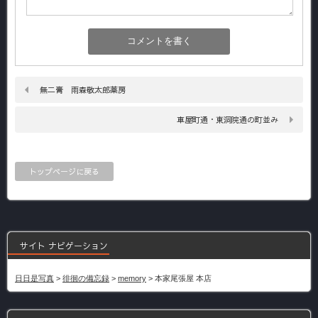
無二膏 雨森敬太郎薬房
車屋町通・東洞院通の町並み
トップページに戻る
サイト ナビゲーション
日日是写真
>
徘徊の備忘録
>
memory
>
本家尾張屋 本店