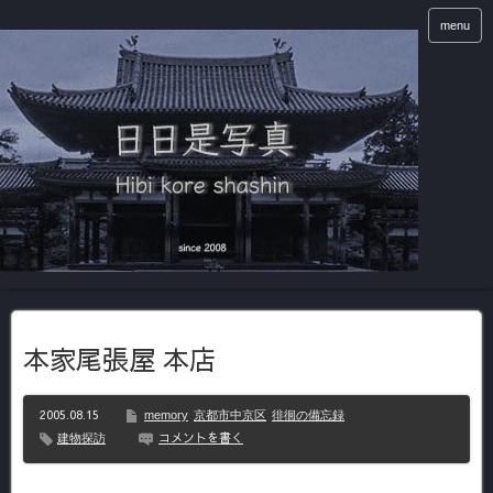
menu
本家尾張屋 本店
2005.08.15
memory
京都市中京区
徘徊の備忘録
コメントを書く
建物探訪