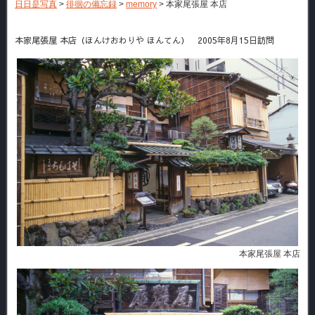
日日是写真
>
徘徊の備忘録
>
memory
>
本家尾張屋 本店
本家尾張屋 本店（ほんけおわりや ほんてん） 2005年8月15日訪問
本家尾張屋 本店