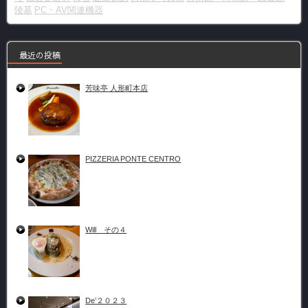
陵墓
PC・AV関連機器
最近の投稿
芳味亭 人形町本店
PIZZERIA PONTE CENTRO
Will その４
De’２０２３