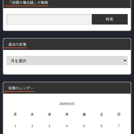
「徘徊の備忘録」の検索
過去の記事
過
去
の
記
事
投稿カレンダー
2005年8月
月
火
水
木
金
土
日
1
2
3
4
5
6
7