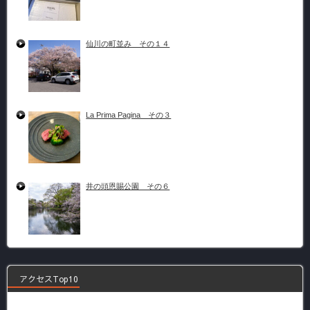
仙川の町並み その１４
La Prima Pagina その３
井の頭恩賜公園 その６
アクセスTop10