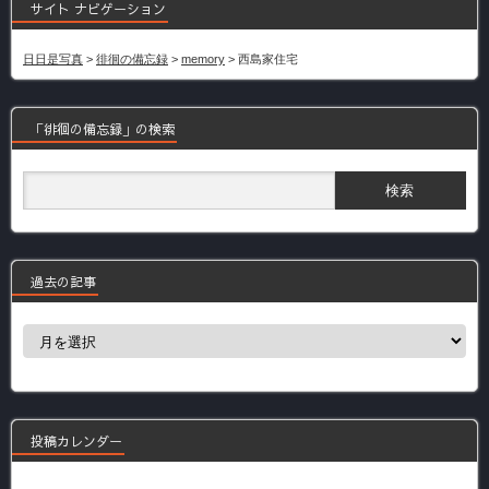
サイト ナビゲーション
日日是写真
>
徘徊の備忘録
>
memory
>
西島家住宅
「徘徊の備忘録」の検索
過去の記事
過
去
の
記
事
投稿カレンダー