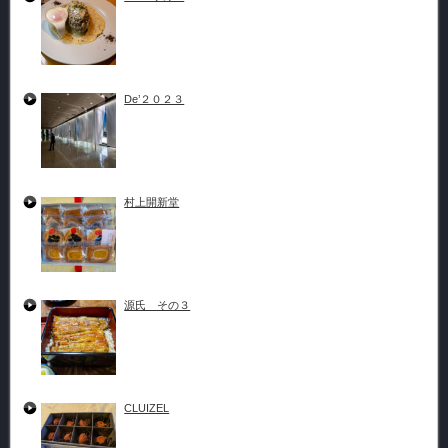
De’２０２３
村上開新堂
源氏 その３
CLUIZEL