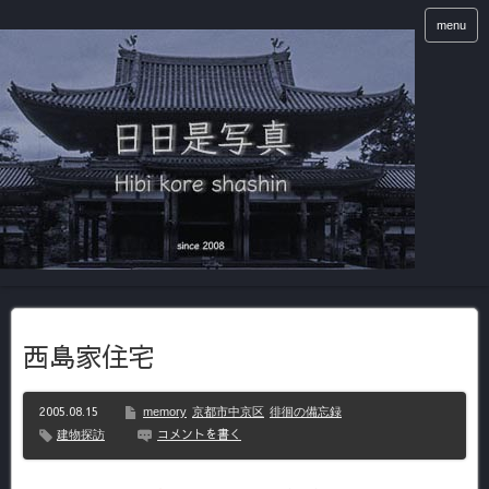
menu
西島家住宅
2005.08.15
memory
京都市中京区
徘徊の備忘録
コメントを書く
建物探訪