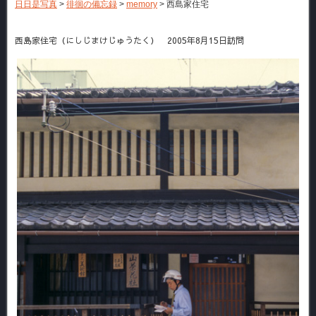
日日是写真
>
徘徊の備忘録
>
memory
>
西島家住宅
西島家住宅（にしじまけじゅうたく） 2005年8月15日訪問