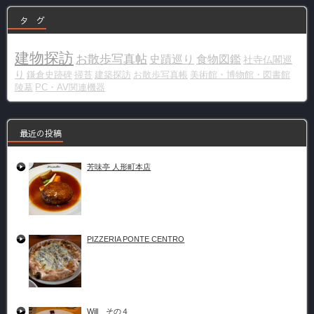
タ グ
建物探訪
お散歩写真帖
史蹟巡り
食物図鑑
社寺仏閣巡
り
鎌倉史跡碑
掃苔
建築探訪
お散歩写真帳
美術館・博物館・図書館
陵墓
PC・AV関連機器
最近の投稿
芳味亭 人形町本店
PIZZERIA PONTE CENTRO
Will その４