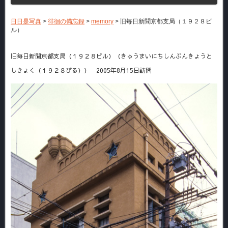
日日是写真
>
徘徊の備忘録
>
memory
>
旧毎日新聞京都支局（１９２８ビ
ル）
旧毎日新聞京都支局（１９２８ビル）（きゅうまいにちしんぶんきょうと
しきょく（１９２８びる）） 2005年8月15日訪問