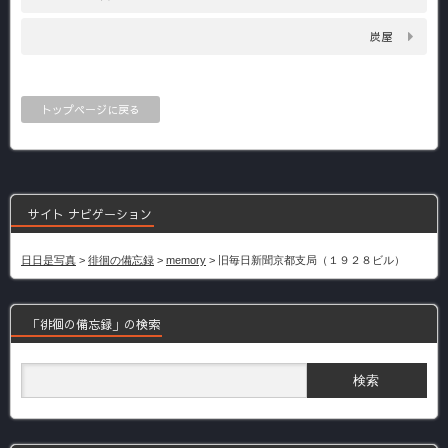
炭屋
トップページに戻る
サイト ナビゲーション
日日是写真
>
徘徊の備忘録
>
memory
>
旧毎日新聞京都支局（１９２８ビル）
「徘徊の備忘録」の検索