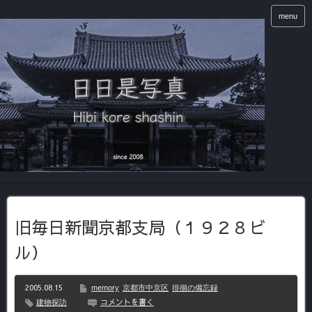
menu
旧毎日新聞京都支局（１９２８ビ
ル）
2005.08.15
memory
京都市中京区
徘徊の備忘録
コメントを書く
建物探訪