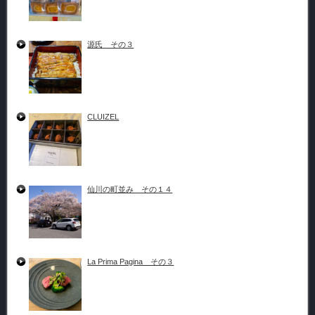
源氏 その３
CLUIZEL
仙川の町並み その１４
La Prima Pagina その３