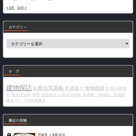
« 6月
10月 »
カテゴリー
カ
テ
ゴ
リ
ー
タ グ
建物探訪
お散歩写真帖
史蹟巡り
食物図鑑
社寺仏閣巡
り
鎌倉史跡碑
掃苔
建築探訪
お散歩写真帳
美術館・博物館・図書館
陵墓
PC・AV関連機器
最近の投稿
芳味亭 人形町本店