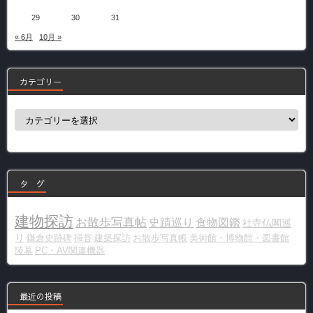
29
30
31
« 6月
10月 »
カテゴリー
カ
テ
ゴ
リ
ー
タ グ
建物探訪
お散歩写真帖
史蹟巡り
食物図鑑
社寺仏閣巡
り
鎌倉史跡碑
掃苔
建築探訪
お散歩写真帳
美術館・博物館・図書館
陵墓
PC・AV関連機器
最近の投稿