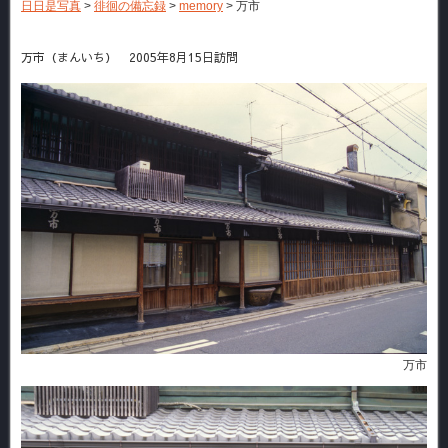
日日是写真
>
徘徊の備忘録
>
memory
>
万市
万市（まんいち） 2005年8月15日訪問
万市