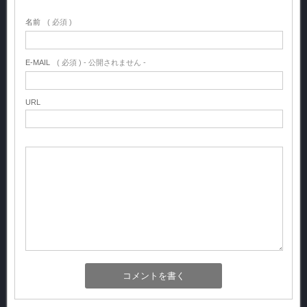
名前
( 必須 )
E-MAIL
( 必須 ) - 公開されません -
URL