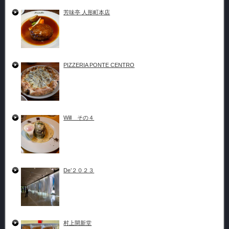
芳味亭 人形町本店
PIZZERIA PONTE CENTRO
Will その４
De’２０２３
村上開新堂