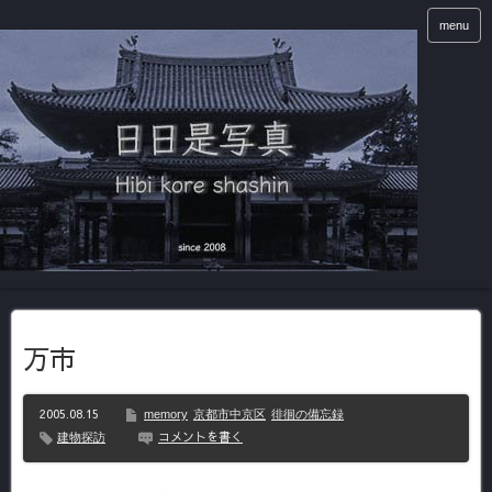
menu
万市
2005.08.15
memory
京都市中京区
徘徊の備忘録
コメントを書く
建物探訪