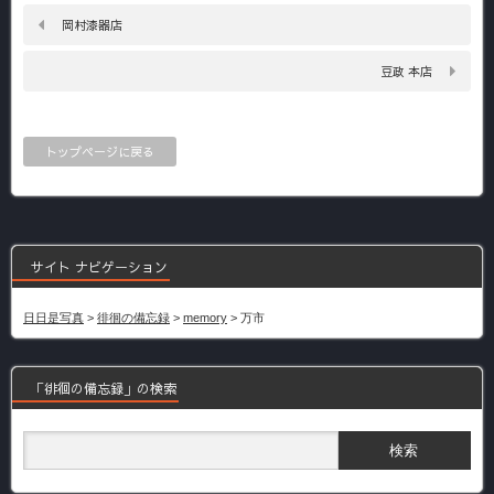
岡村漆器店
豆政 本店
トップページに戻る
サイト ナビゲーション
日日是写真
>
徘徊の備忘録
>
memory
>
万市
「徘徊の備忘録」の検索