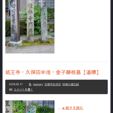
祇王寺・久保田米僊・金子静枝墓【道標】
2018.03.17
memory
京都市右京区
徘徊の備忘録
コメントを書く
…
►続きを読む