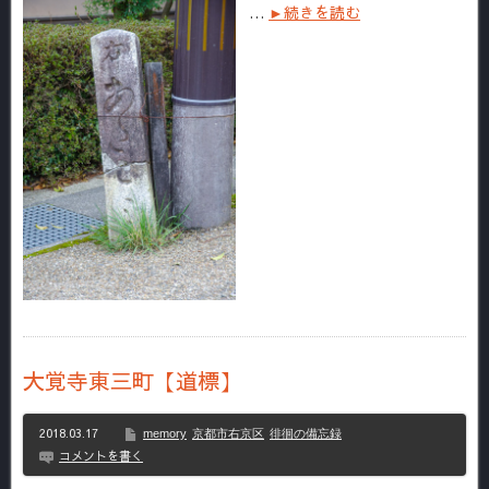
…
►続きを読む
大覚寺東三町【道標】
2018.03.17
memory
京都市右京区
徘徊の備忘録
コメントを書く