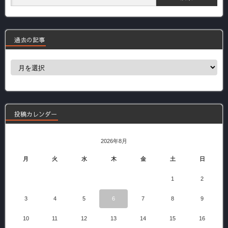
過去の記事
過
去
の
記
事
投稿カレンダー
2026年8月
月
火
水
木
金
土
日
1
2
3
4
5
6
7
8
9
10
11
12
13
14
15
16