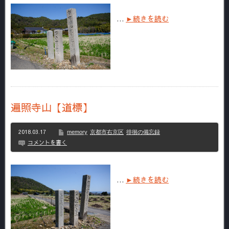
…
►続きを読む
遍照寺山【道標】
2018.03.17
memory
京都市右京区
徘徊の備忘録
コメントを書く
…
►続きを読む