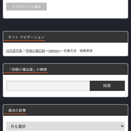
トップページに戻る
サイト ナビゲーション
日日是写真
>
徘徊の備忘録
>
memory
>
長慶天皇 嵯峨東陵
「徘徊の備忘録」の検索
過去の記事
過
去