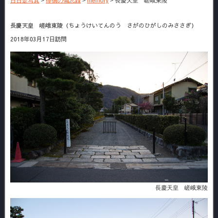
日日是写真
>
徘徊の備忘録
>
memory
>
長慶天皇 嵯峨東陵
長慶天皇 嵯峨東陵（ちょうけいてんのう さがのひがしのみささぎ）
2018年03月17日訪問
長慶天皇 嵯峨東陵