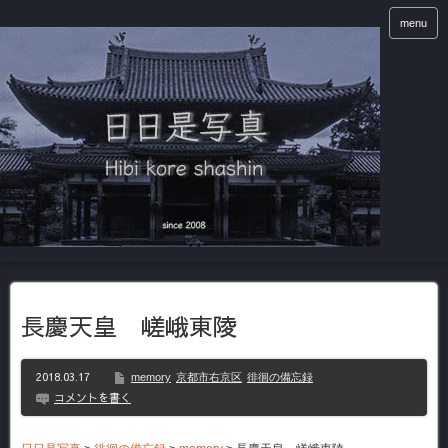
menu
長慶天皇 嵯峨東陵
2018.03.17
memory
京都市右京区
徘徊の備忘録
コメントを書く