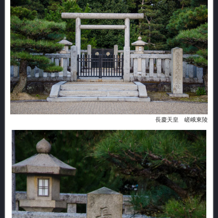
長慶天皇 嵯峨東陵