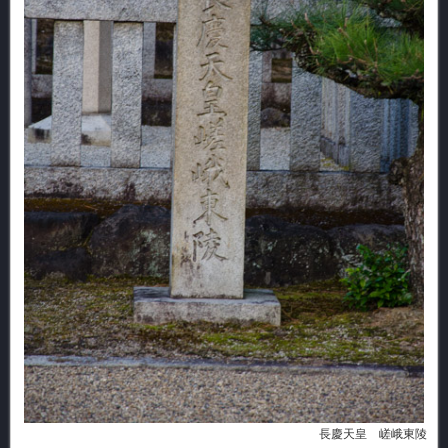
長慶天皇 嵯峨東陵