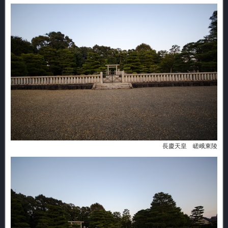
長慶天皇 嵯峨東陵