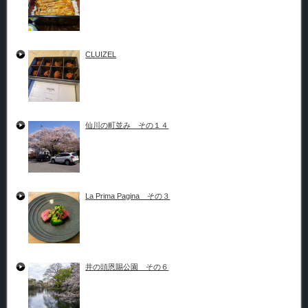
CLUIZEL
仙川の町並み その１４
La Prima Pagina その３
井の頭恩賜公園 その６