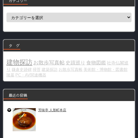
カテゴリー
カ
テ
ゴ
リ
ー
タ グ
建物探訪
お散歩写真帖
史蹟巡り
食物図鑑
社寺仏閣巡
り
鎌倉史跡碑
掃苔
建築探訪
お散歩写真帳
美術館・博物館・図書館
陵墓
PC・AV関連機器
最近の投稿
芳味亭 人形町本店