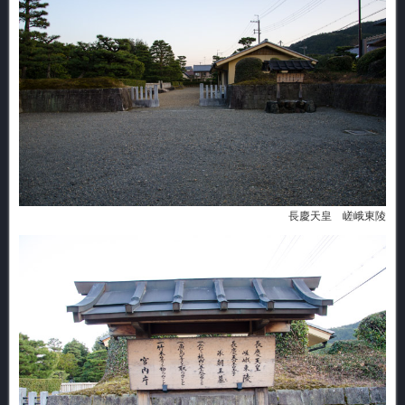
長慶天皇 嵯峨東陵