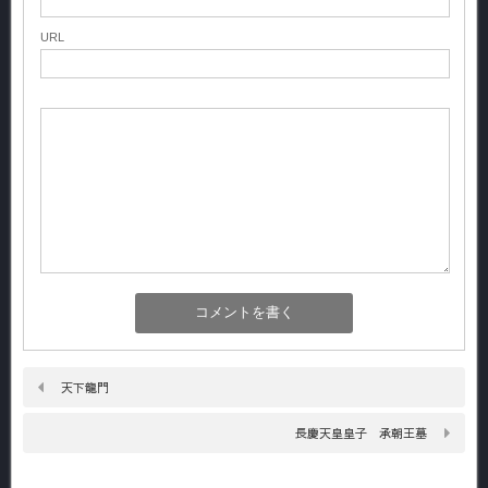
URL
天下龍門
長慶天皇皇子 承朝王墓