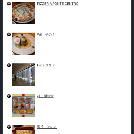
PIZZERIA PONTE CENTRO
Will その４
De’２０２３
村上開新堂
源氏 その３