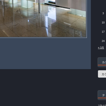
3
10
17
24
« 3月
カ
カ
テ
ゴ
リ
ー
タ