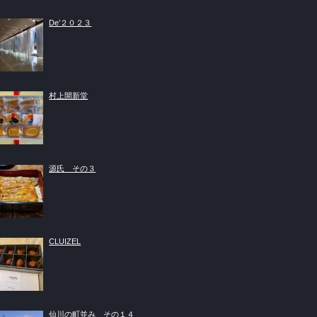
De’２０２３
村上開新堂
源氏 その３
CLUIZEL
仙川の町並み その１４