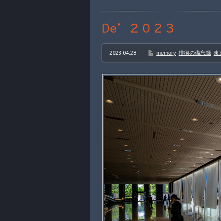
De’２０２３
2023.04.28
memory
徘徊の備忘録
東