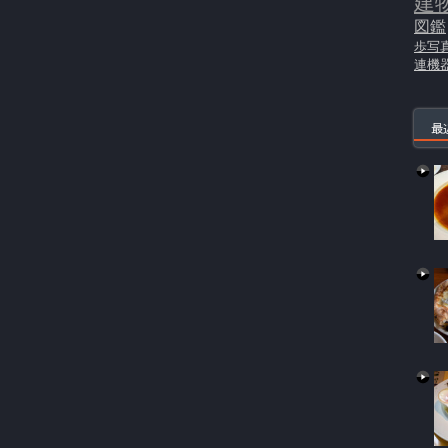
建
図鑑
歩写
連機
最