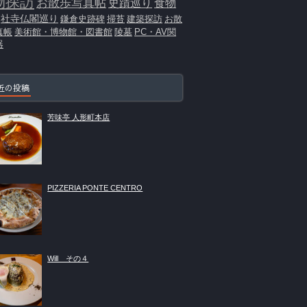
物探訪
お散歩写真帖
史蹟巡り
食物
社寺仏閣巡り
鎌倉史跡碑
掃苔
建築探訪
お散
真帳
美術館・博物館・図書館
陵墓
PC・AV関
器
近の投稿
芳味亭 人形町本店
PIZZERIA PONTE CENTRO
Will その４