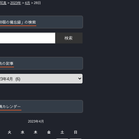
写真
>
2023年
>
4月
>
28日
徘徊の備忘録」の検索
去の記事
稿カレンダー
2023年4月
火
水
木
金
土
日