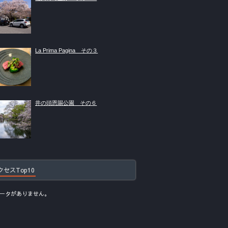
La Prima Pagina その３
井の頭恩賜公園 その６
クセスTop10
ータがありません。