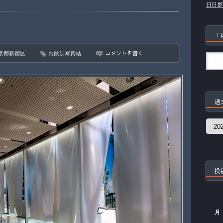
日日是
「
コメントを書く
京都新宿区
お散歩写真帖
過
過
去
の
記
事
投
月