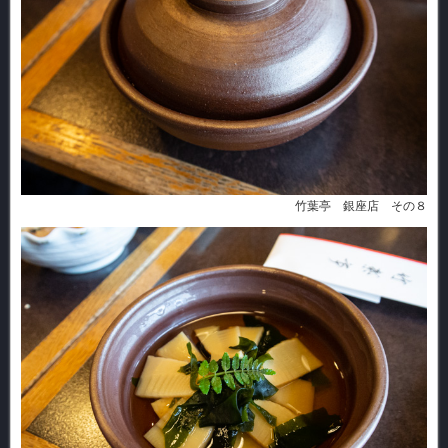
竹葉亭 銀座店 その８