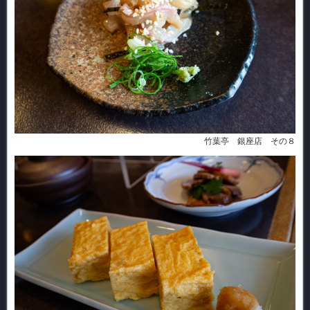
竹葉亭 銀座店 その８