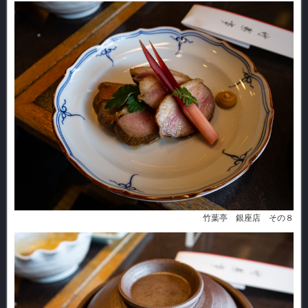
竹葉亭 銀座店 その８