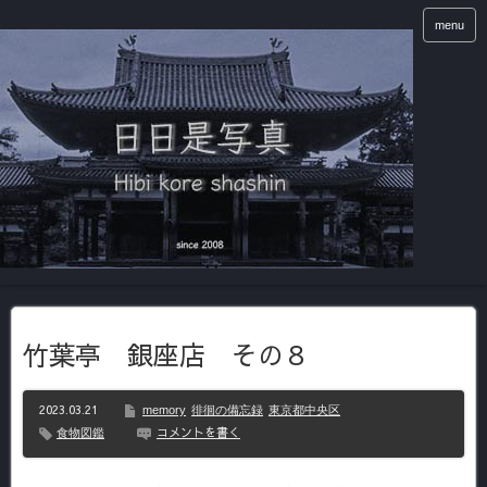
menu
竹葉亭 銀座店 その８
2023.03.21
memory
徘徊の備忘録
東京都中央区
コメントを書く
食物図鑑