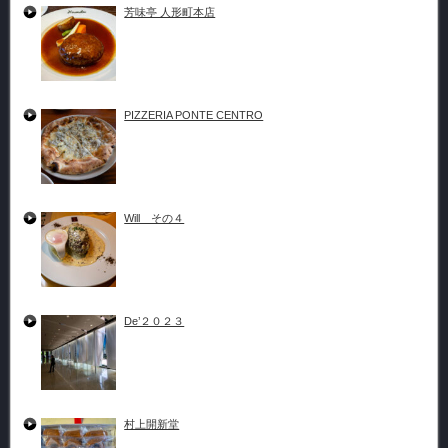
芳味亭 人形町本店
PIZZERIA PONTE CENTRO
Will その４
De’２０２３
村上開新堂