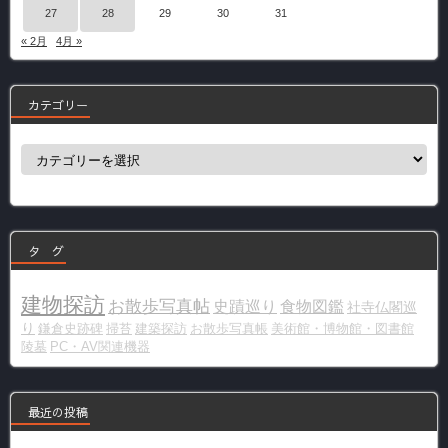
27
28
29
30
31
« 2月
4月 »
カテゴリー
カ
テ
ゴ
リ
ー
タ グ
建物探訪
お散歩写真帖
史蹟巡り
食物図鑑
社寺仏閣巡
り
鎌倉史跡碑
掃苔
建築探訪
お散歩写真帳
美術館・博物館・図書館
陵墓
PC・AV関連機器
最近の投稿