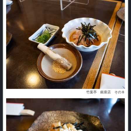
竹葉亭 銀座店 その８