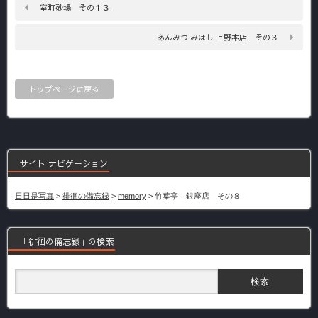
室町砂場 その１３
あんみつ みはし 上野本店 その３
トップページに戻る
サイト ナビゲーション
日日是写真
>
徘徊の備忘録
>
memory
>
竹葉亭 銀座店 その８
「徘徊の備忘録」の検索