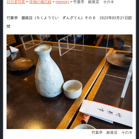
日日是写真
>
徘徊の備忘録
>
memory
>
竹葉亭 銀座店 その８
竹葉亭 銀座店（ちくようてい ぎんざてん）その８ 2023年03月21日訪
問
竹葉亭 銀座店 その８