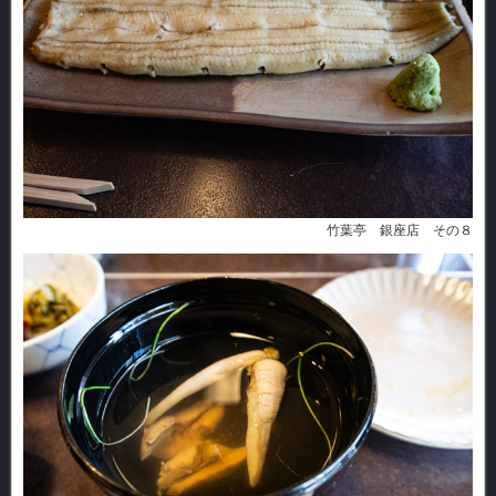
竹葉亭 銀座店 その８