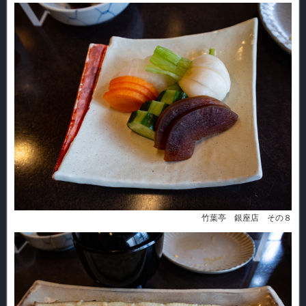
竹葉亭 銀座店 その８