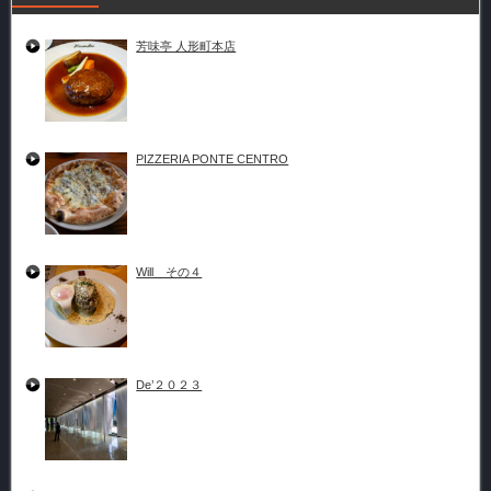
芳味亭 人形町本店
PIZZERIA PONTE CENTRO
Will その４
De’２０２３