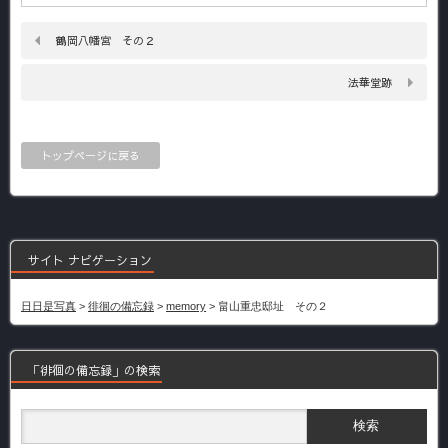
鶴岡八幡宮 その２
法華堂跡
トップページに戻る
サイト ナビゲーション
日日是写真
>
徘徊の備忘録
>
memory
>
畠山重忠邸址 その２
「徘徊の備忘録」の検索