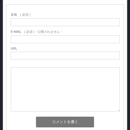
名前
( 必須 )
E-MAIL
( 必須 ) - 公開されません -
URL