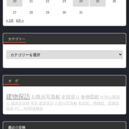
20
21
22
23
24
25
26
27
28
29
30
31
« 3月
6月 »
カテゴリー
カ
テ
ゴ
リ
ー
タ グ
建物探訪
お散歩写真帖
史蹟巡り
食物図鑑
社寺仏閣巡
り
鎌倉史跡碑
掃苔
建築探訪
お散歩写真帳
美術館・博物館・図書館
陵墓
PC・AV関連機器
最近の投稿