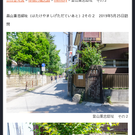
日日是写真
>
徘徊の備忘録
>
memory
>
畠山重忠邸址 その２
畠山重忠邸址（はたけやましげただていあと）2その２ 2019年5月25日訪
問
畠山重忠邸址 その２