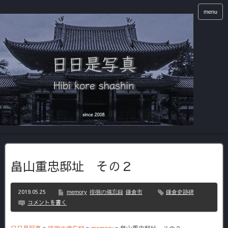
menu
畠山重忠邸址 その２
2019.05.25
memory
徘徊の備忘録
鎌倉市
鎌倉史跡碑
コメントを書く