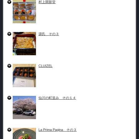
村上開新堂
源氏 その３
CLUIZEL
仙川の町並み その１４
La Prima Pagina その３