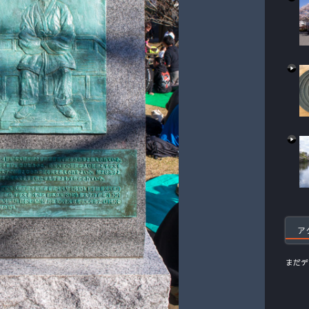
ア
まだデ