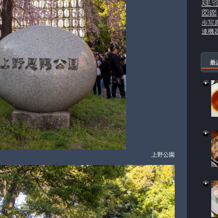
建
図鑑
歩写
連機
最
上野公園