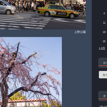
4
11
上野公園
18
25
« 2月
カ
カ
テ
ゴ
リ
ー
タ