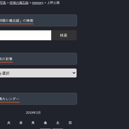
写真
>
徘徊の備忘録
>
memory
>
上野公園
徘徊の備忘録」の検索
去の記事
稿カレンダー
2019年3月
火
水
木
金
土
日