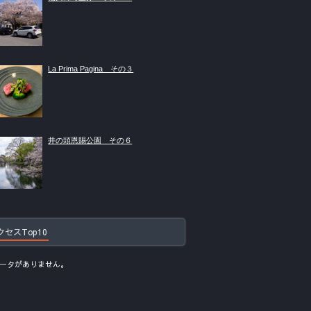
La Prima Pagina その３
井の頭恩賜公園 その６
クセスTop10
ータがありません。