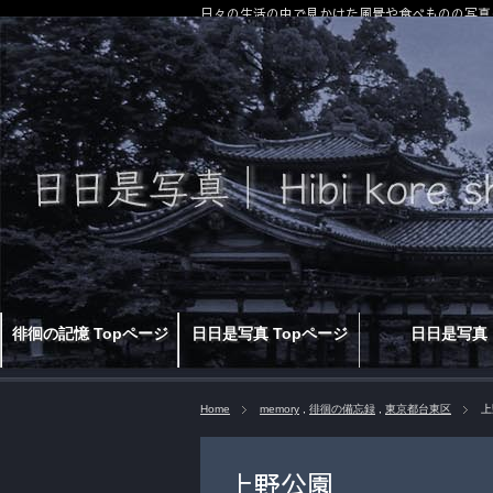
日々の生活の中で見かけた風景や食べものの写真
徘徊の記憶 Topページ
日日是写真 Topページ
日日是写真
Home
memory
,
徘徊の備忘録
,
東京都台東区
上
上野公園