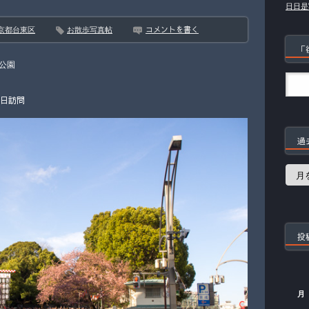
日日是
コメントを書く
京都台東区
お散歩写真帖
「
公園
1日訪問
過
過
去
の
記
事
投
月