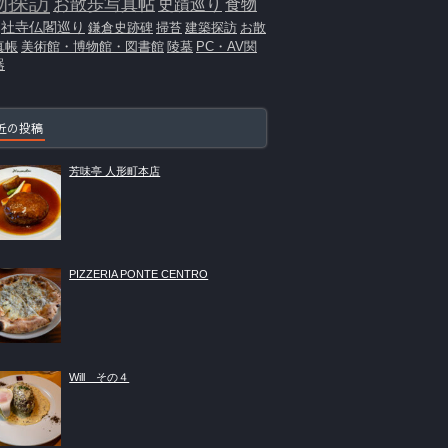
物探訪
お散歩写真帖
史蹟巡り
食物
社寺仏閣巡り
鎌倉史跡碑
掃苔
建築探訪
お散
真帳
美術館・博物館・図書館
陵墓
PC・AV関
器
近の投稿
芳味亭 人形町本店
PIZZERIA PONTE CENTRO
Will その４