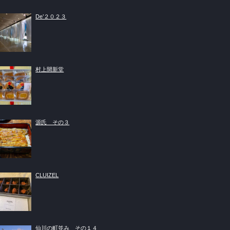
De’２０２３
村上開新堂
源氏 その３
CLUIZEL
仙川の町並み その１４