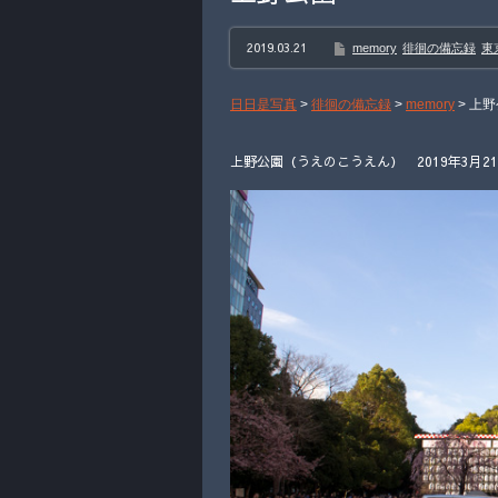
2019.03.21
memory
徘徊の備忘録
東
日日是写真
>
徘徊の備忘録
>
memory
>
上野
上野公園（うえのこうえん） 2019年3月2