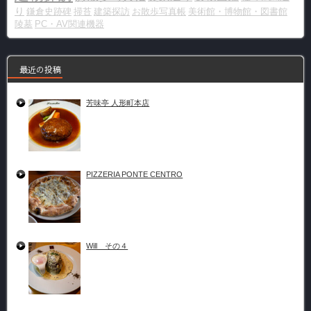
り
鎌倉史跡碑
掃苔
建築探訪
お散歩写真帳
美術館・博物館・図書館
陵墓
PC・AV関連機器
最近の投稿
芳味亭 人形町本店
PIZZERIA PONTE CENTRO
Will その４