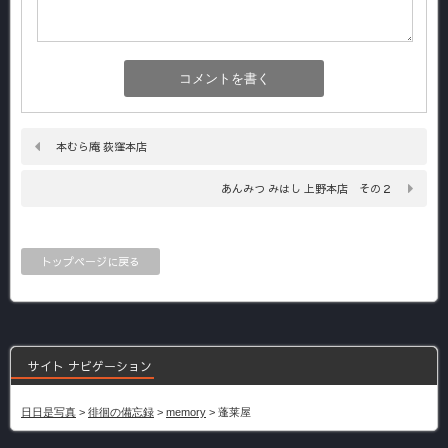
本むら庵 荻窪本店
あんみつ みはし 上野本店 その２
トップページに戻る
サイト ナビゲーション
日日是写真
>
徘徊の備忘録
>
memory
>
蓬莱屋