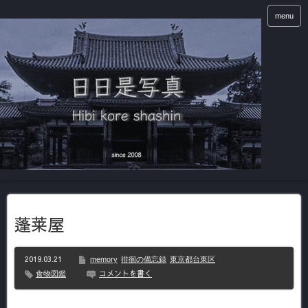
menu
蓬莱屋
2019.03.21
memory
徘徊の備忘録
東京都台東区
コメントを書く
食物図鑑