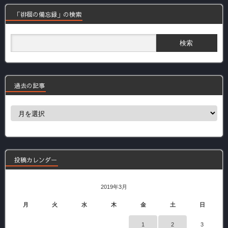
「徘徊の備忘録」の検索
過去の記事
過
去
の
記
事
投稿カレンダー
2019年3月
月
火
水
木
金
土
日
1
2
3