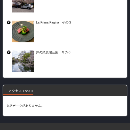
La Prima Pagina その３
井の頭恩賜公園 その６
アクセスTop10
まだデータがありません。