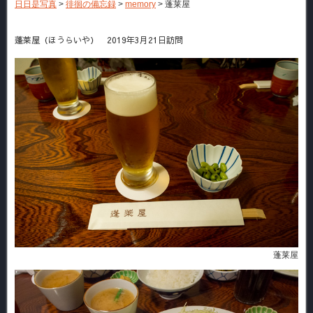
日日是写真
>
徘徊の備忘録
>
memory
>
蓬莱屋
蓬莱屋（ほうらいや） 2019年3月21日訪問
蓬莱屋