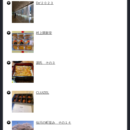
De’２０２３
村上開新堂
源氏 その３
CLUIZEL
仙川の町並み その１４