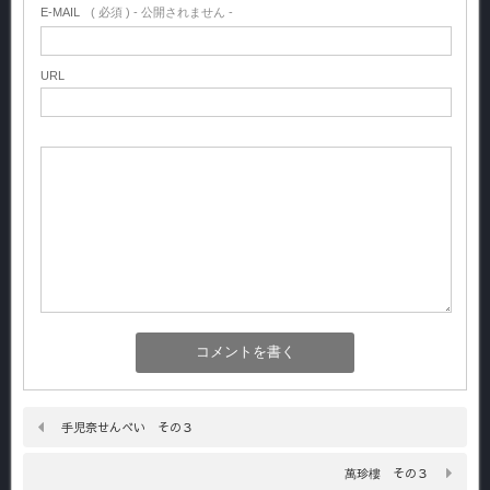
E-MAIL
( 必須 ) - 公開されません -
URL
手児奈せんべい その３
萬珍樓 その３