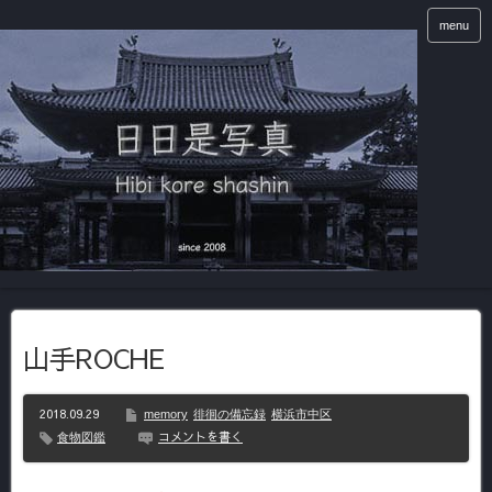
menu
山手ROCHE
2018.09.29
memory
徘徊の備忘録
横浜市中区
コメントを書く
食物図鑑