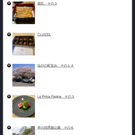
源氏 その３
CLUIZEL
仙川の町並み その１４
La Prima Pagina その３
井の頭恩賜公園 その６