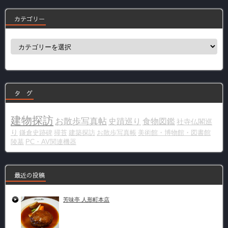
カテゴリー
カ
テ
ゴ
リ
ー
タ グ
建物探訪
お散歩写真帖
史蹟巡り
食物図鑑
社寺仏閣巡
り
鎌倉史跡碑
掃苔
建築探訪
お散歩写真帳
美術館・博物館・図書館
陵墓
PC・AV関連機器
最近の投稿
芳味亭 人形町本店