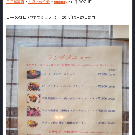
日日是写真
>
徘徊の備忘録
>
memory
>
山手ROCHE
山手ROCHE（やまてろっしゅ） 2018年9月29日訪問