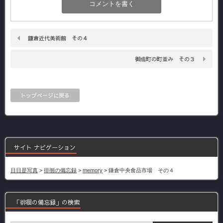
鎌倉近代美術館 その４
御成町の町並み その３
トップページに戻る
サイト ナビゲーション
日日是写真
>
徘徊の備忘録
>
memory
>
鎌倉中央食品市場 その４
「徘徊の備忘録」の検索