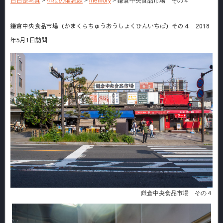
日日是写真
>
徘徊の備忘録
>
memory
>
鎌倉中央食品市場 その４
鎌倉中央食品市場（かまくらちゅうおうしょくひんいちば）その４ 2018
年5月1日訪問
鎌倉中央食品市場 その４