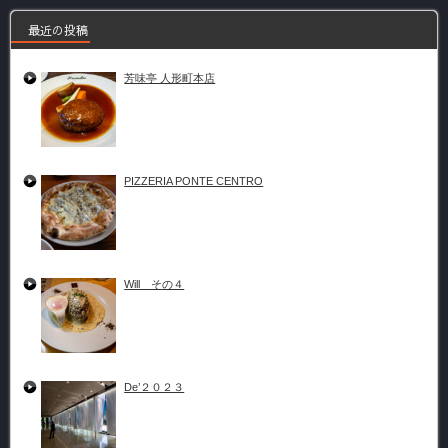
最近の投稿
芳味亭 人形町本店
PIZZERIA PONTE CENTRO
Will その４
De’２０２３