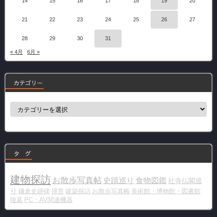
14
15
16
17
18
19
20
21
22
23
24
25
26
27
28
29
30
31
« 4月
6月 »
カテゴリー
カ
テ
ゴ
リ
ー
タ グ
建物探訪
お散歩写真帖
史蹟巡り
食物図鑑
社寺仏閣巡
り
鎌倉史跡碑
掃苔
建築探訪
お散歩写真帳
美術館・博物館・図書館
陵墓
PC・AV関連機器