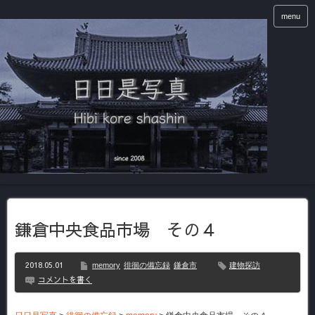
menu
鎌倉中央食品市場 その４
2018.05.01
memory
徘徊の備忘録
鎌倉市
建物探訪
コメントを書く