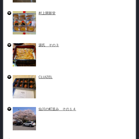
村上開新堂
源氏 その３
CLUIZEL
仙川の町並み その１４