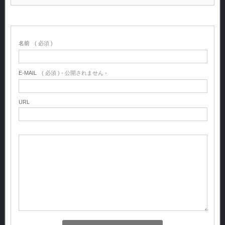
名前
( 必須 )
E-MAIL
( 必須 ) - 公開されません -
URL