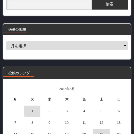
過去の記事
過
去
の
記
事
投稿カレンダー
2018年5月
月
火
水
木
金
土
日
1
2
3
4
5
6
7
8
9
10
11
12
13