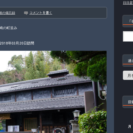
日日是
コメントを書く
徊の備忘録
「
崎の町並み
18年03月20日訪問
過
過
去
の
記
事
投
月