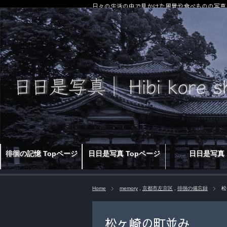
日々の生活の中で見かけた風景や食べものの写真
徘徊の記憶 Topページ
日日是写真 Topページ
日日是写真
Home
memory
,
京都市左京区
,
徘徊の備忘録
松
松ヶ崎の町並み