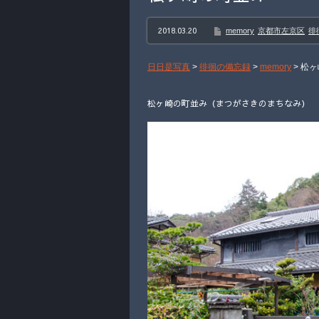
2018.03.20
memory
京都市左京区
徘
日日是写真
>
徘徊の備忘録
>
memory
>
松ヶ
松ヶ崎の町並み（まつがさきのまちなみ） 20