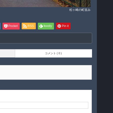
松ヶ崎の町並み
Pocket
RSS
feedly
Pin it
コメント ( 0 )