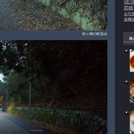
建
図鑑
歩写
連機
松ヶ崎の町並み
最