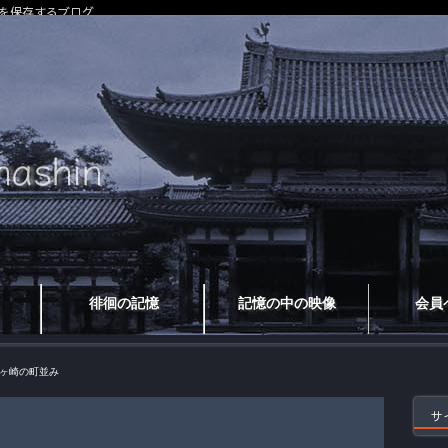
を保存するブログ
徘徊の記憶
記憶の中の映像
会員
ヶ崎の町並み
サ