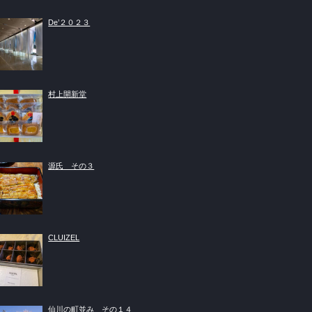
De’２０２３
村上開新堂
源氏 その３
CLUIZEL
仙川の町並み その１４