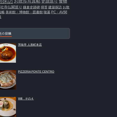
物探訪
お散歩写真帖
史蹟巡り
食物
社寺仏閣巡り
鎌倉史跡碑
掃苔
建築探訪
お散
真帳
美術館・博物館・図書館
陵墓
PC・AV関
器
近の投稿
芳味亭 人形町本店
PIZZERIA PONTE CENTRO
Will その４