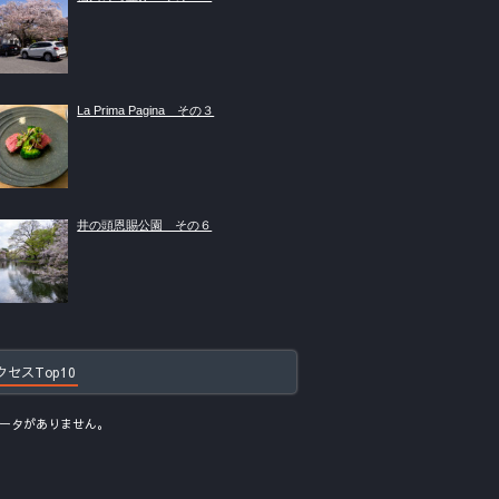
La Prima Pagina その３
井の頭恩賜公園 その６
クセスTop10
ータがありません。