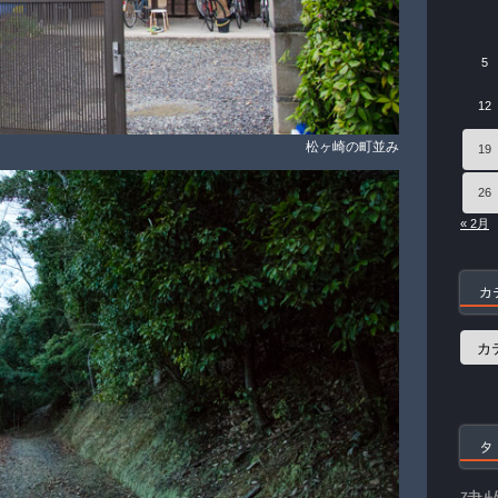
5
12
松ヶ崎の町並み
19
26
« 2月
カ
カ
テ
ゴ
リ
ー
タ