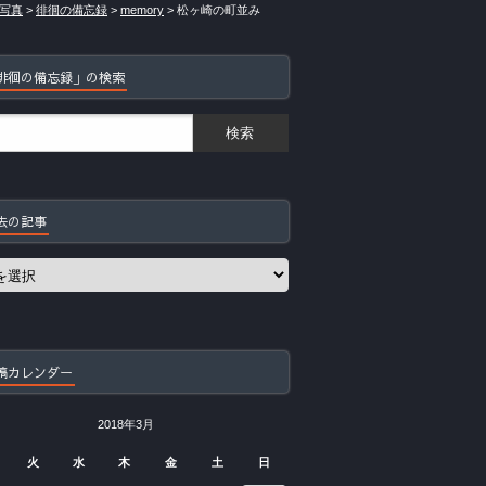
写真
>
徘徊の備忘録
>
memory
>
松ヶ崎の町並み
徘徊の備忘録」の検索
去の記事
稿カレンダー
2018年3月
火
水
木
金
土
日