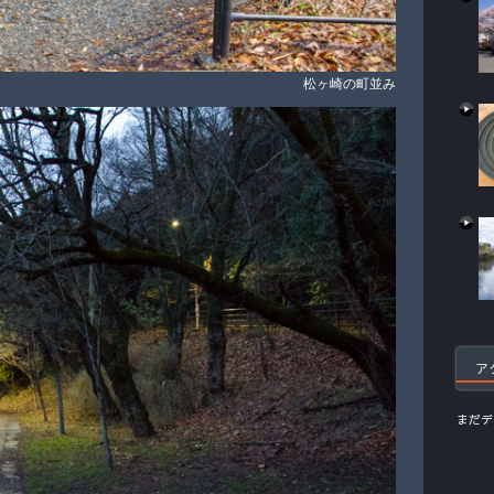
松ヶ崎の町並み
ア
まだデ