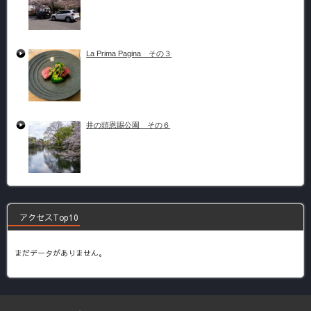
La Prima Pagina その３
井の頭恩賜公園 その６
アクセスTop10
まだデータがありません。