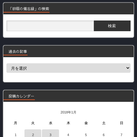
「徘徊の備忘録」の検索
過去の記事
過
去
の
記
事
投稿カレンダー
2018年1月
月
火
水
木
金
土
日
1
2
3
4
5
6
7