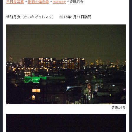
日日是写真
>
徘徊の備忘録
>
memory
>
皆既月食
皆既月食（かいきげっしょく） 2018年1月31日訪問
皆既月食