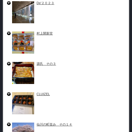
De’２０２３
村上開新堂
源氏 その３
CLUIZEL
仙川の町並み その１４