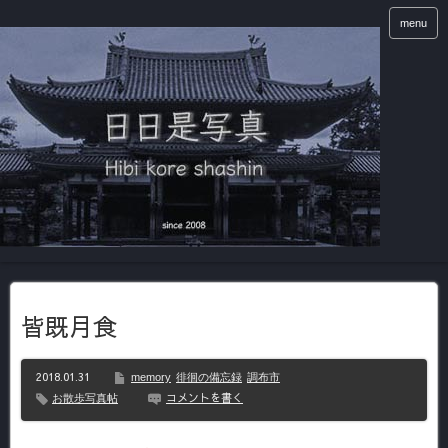
menu
皆既月食
2018.01.31
memory
徘徊の備忘録
調布市
コメントを書く
お散歩写真帖