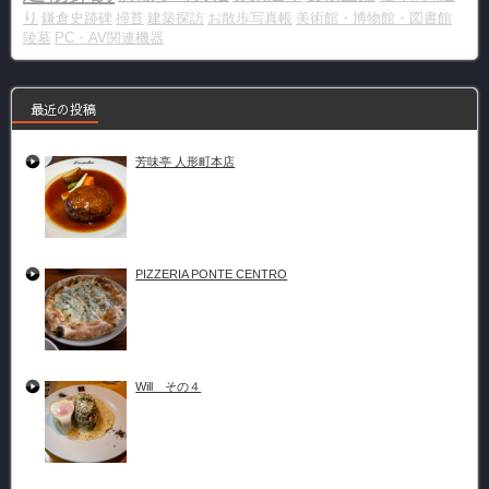
り
鎌倉史跡碑
掃苔
建築探訪
お散歩写真帳
美術館・博物館・図書館
陵墓
PC・AV関連機器
最近の投稿
芳味亭 人形町本店
PIZZERIA PONTE CENTRO
Will その４