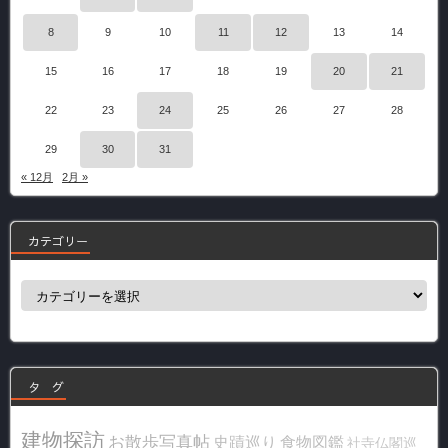
8
9
10
11
12
13
14
15
16
17
18
19
20
21
22
23
24
25
26
27
28
29
30
31
« 12月
2月 »
カテゴリー
カ
テ
ゴ
リ
ー
タ グ
建物探訪
お散歩写真帖
史蹟巡り
食物図鑑
社寺仏閣巡