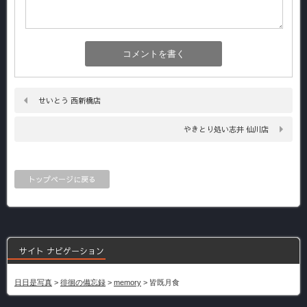
せいとう 西新橋店
やきとり処い志井 仙川店
トップページに戻る
サイト ナビゲーション
日日是写真
>
徘徊の備忘録
>
memory
>
皆既月食