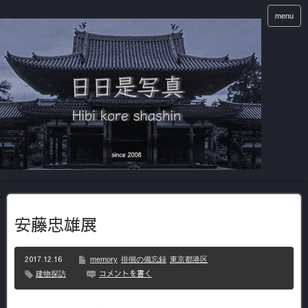
menu
安藤忠雄展
2017.12.16
memory
徘徊の備忘録
東京都港区
コメントを書く
建物探訪