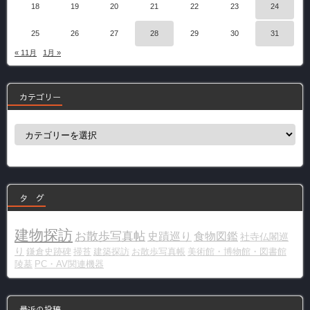
18
19
20
21
22
23
24
25
26
27
28
29
30
31
« 11月
1月 »
カテゴリー
カ
テ
ゴ
リ
ー
タ グ
建物探訪
お散歩写真帖
史蹟巡り
食物図鑑
社寺仏閣巡
り
鎌倉史跡碑
掃苔
建築探訪
お散歩写真帳
美術館・博物館・図書館
陵墓
PC・AV関連機器
最近の投稿