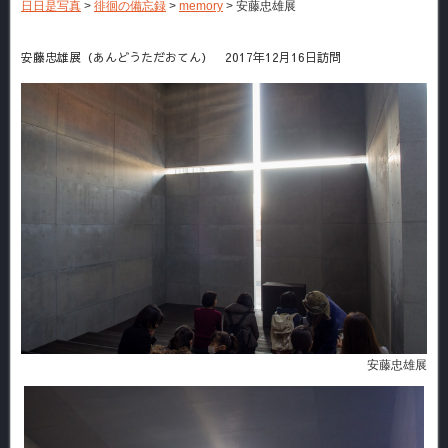
日日是写真
>
徘徊の備忘録
>
memory
>
安藤忠雄展
安藤忠雄展（あんどうただおてん） 2017年12月16日訪問
安藤忠雄展