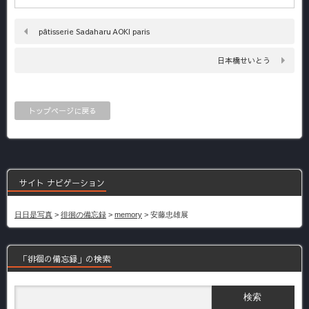
pâtisserie Sadaharu AOKI paris
日本橋せいとう
トップページに戻る
サイト ナビゲーション
日日是写真
>
徘徊の備忘録
>
memory
>
安藤忠雄展
「徘徊の備忘録」の検索