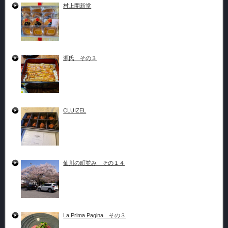
村上開新堂
源氏 その３
CLUIZEL
仙川の町並み その１４
La Prima Pagina その３