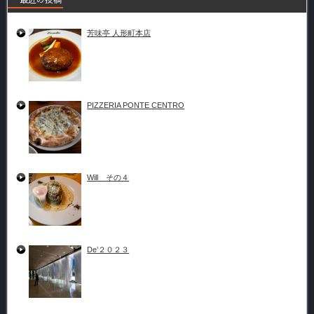
芳味亭 人形町本店
PIZZERIA PONTE CENTRO
Will その４
De’２０２３