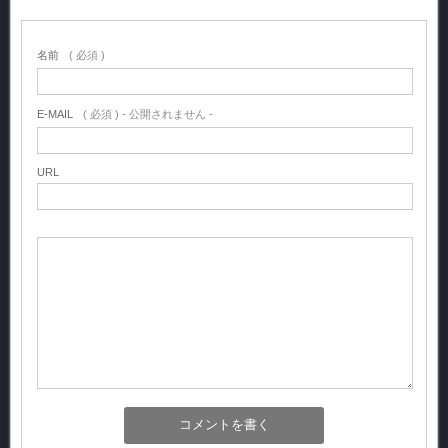
名前
( 必須 )
E-MAIL
( 必須 ) - 公開されません -
URL