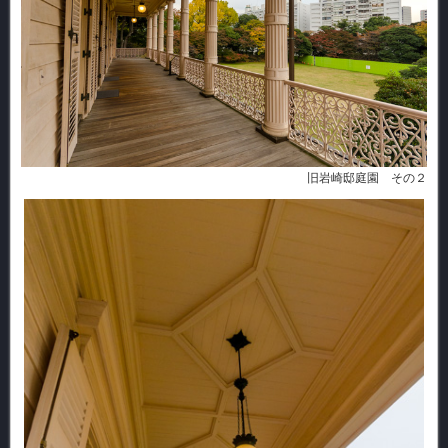
旧岩崎邸庭園 その２