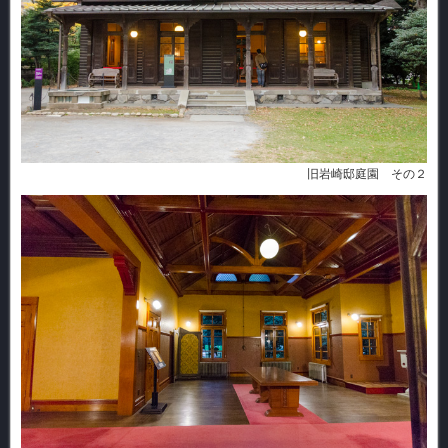
旧岩崎邸庭園 その２