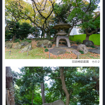
旧岩崎邸庭園 その２