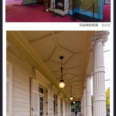
旧岩崎邸庭園 その２