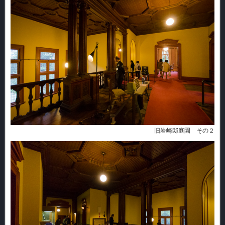
旧岩崎邸庭園 その２