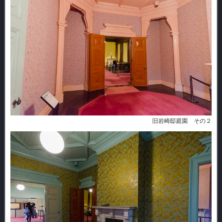
旧岩崎邸庭園 その２