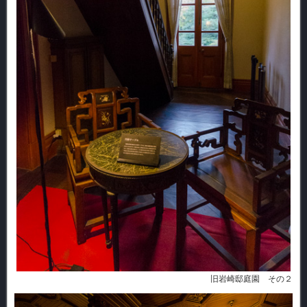
旧岩崎邸庭園 その２