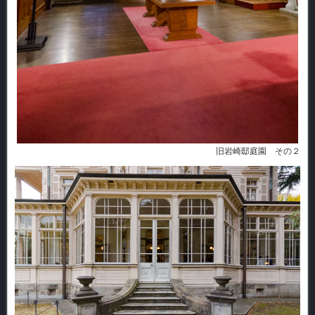
旧岩崎邸庭園 その２