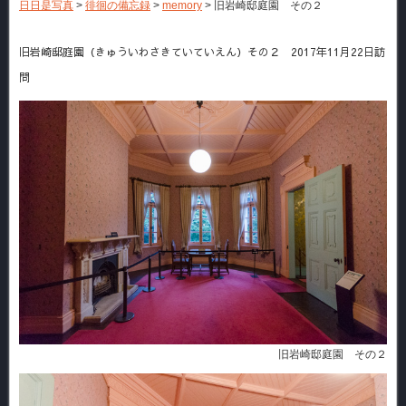
日日是写真
>
徘徊の備忘録
>
memory
>
旧岩崎邸庭園 その２
旧岩崎邸庭園（きゅういわさきていていえん）その２ 2017年11月22日訪
問
旧岩崎邸庭園 その２