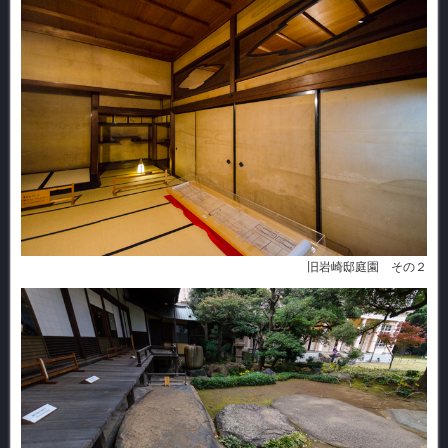
旧岩崎邸庭園 その２