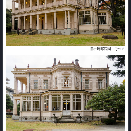
旧岩崎邸庭園 その２