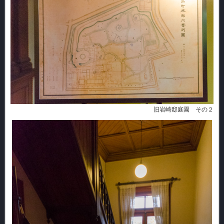
旧岩崎邸庭園 その２