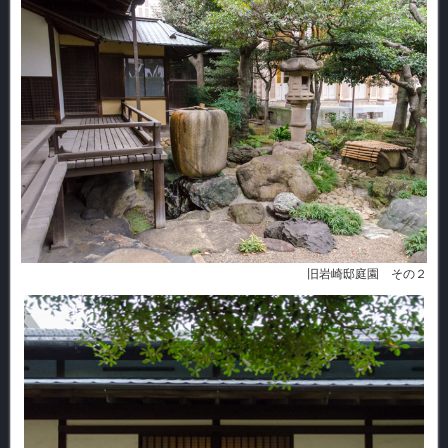
旧岩崎邸庭園 その２