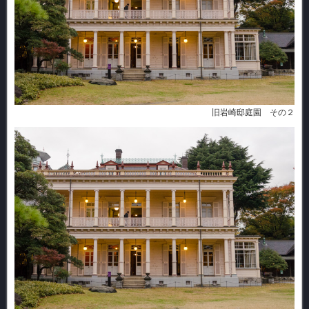
旧岩崎邸庭園 その２