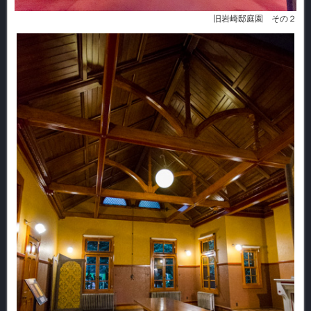
旧岩崎邸庭園 その２