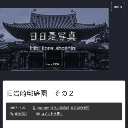
menu
旧岩崎邸庭園 その２
2017.11.22
memory
徘徊の備忘録
東京都台東区
コメントを書く
建物探訪