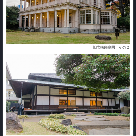
旧岩崎邸庭園 その２