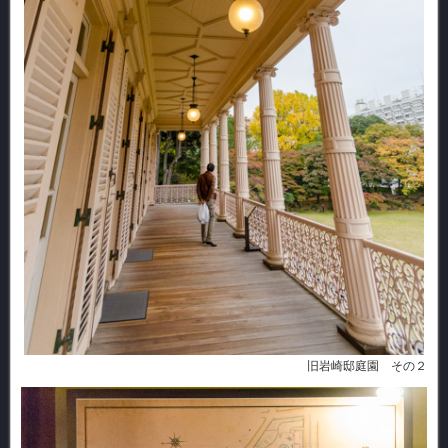
旧岩崎邸庭園 その２