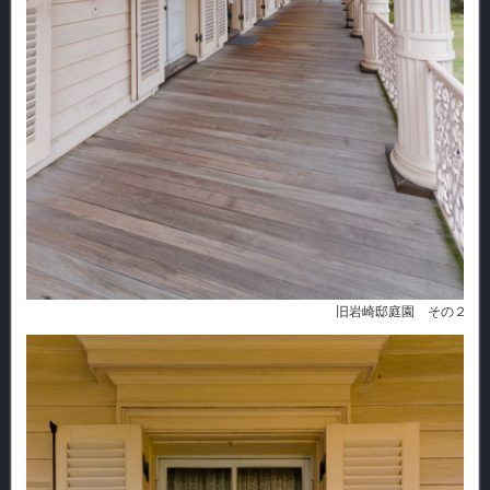
旧岩崎邸庭園 その２