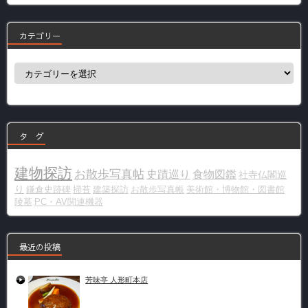
カテゴリー
カ
テ
ゴ
リ
ー
タ グ
建物探訪
お散歩写真帖
史蹟巡り
食物図鑑
社寺仏閣巡
り
鎌倉史跡碑
掃苔
建築探訪
お散歩写真帳
美術館・博物館・図書館
陵墓
PC・AV関連機器
最近の投稿
芳味亭 人形町本店