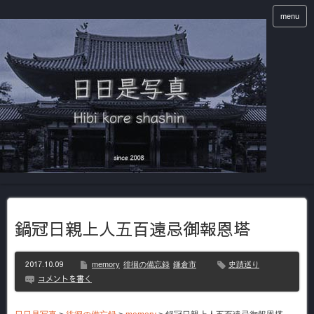
menu
鍋冠日親上人五百遠忌御報恩塔
2017.10.09
memory
徘徊の備忘録
鎌倉市
史蹟巡り
コメントを書く