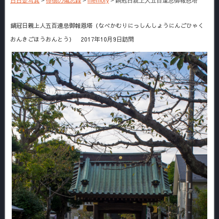
日日是写真
>
徘徊の備忘録
>
memory
>
鍋冠日親上人五百遠忌御報恩塔
鍋冠日親上人五百遠忌御報恩塔（なべかむりにっしんしょうにんごひゃく
おんきごほうおんとう） 2017年10月9日訪問