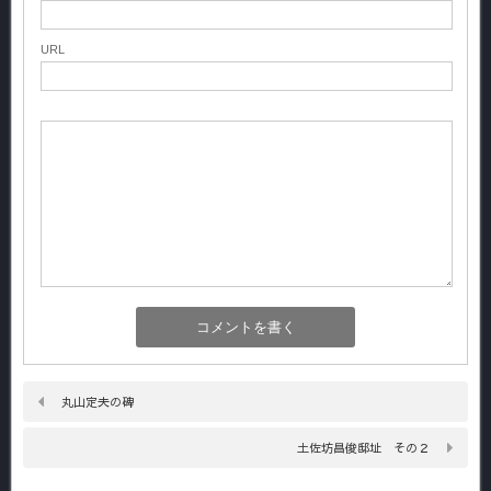
URL
丸山定夫の碑
土佐坊昌俊邸址 その２