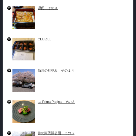
源氏 その３
CLUIZEL
仙川の町並み その１４
La Prima Pagina その３
井の頭恩賜公園 その６