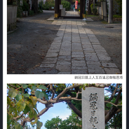
鍋冠日親上人五百遠忌御報恩塔