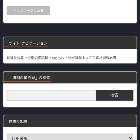
トップページに戻る
サイト ナビゲーション
日日是写真
>
徘徊の備忘録
>
memory
>
鍋冠日親上人五百遠忌御報恩塔
「徘徊の備忘録」の検索
過去の記事
過