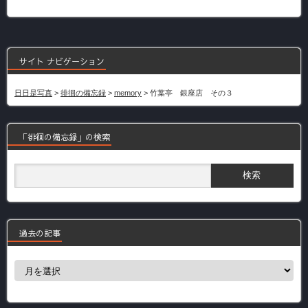
サイト ナビゲーション
日日是写真
>
徘徊の備忘録
>
memory
>
竹葉亭 銀座店 その３
「徘徊の備忘録」の検索
過去の記事
過
去
の
記
事