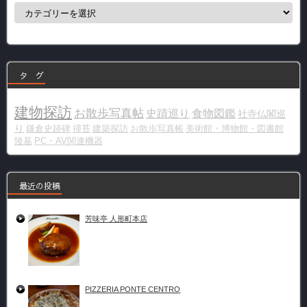
カ
テ
ゴ
リ
ー
タ グ
建物探訪
お散歩写真帖
史蹟巡り
食物図鑑
社寺仏閣巡
り
鎌倉史跡碑
掃苔
建築探訪
お散歩写真帳
美術館・博物館・図書館
陵墓
PC・AV関連機器
最近の投稿
芳味亭 人形町本店
PIZZERIA PONTE CENTRO