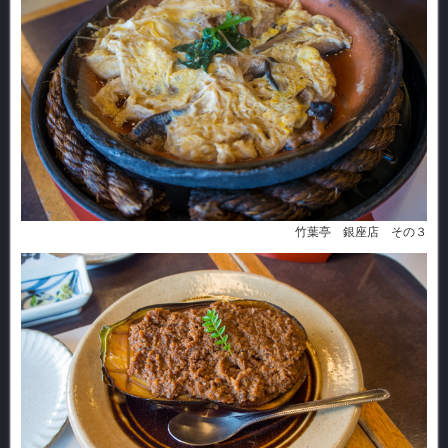
竹葉亭 銀座店 その３