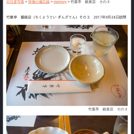
日日是写真
>
徘徊の備忘録
>
memory
>
竹葉亭 銀座店 その３
竹葉亭 銀座店（ちくようてい ぎんざてん）その３ 2017年9月24日訪問
竹葉亭 銀座店 その３