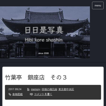
menu
竹葉亭 銀座店 その３
2017.09.24
memory
徘徊の備忘録
東京都中央区
コメントを書く
食物図鑑