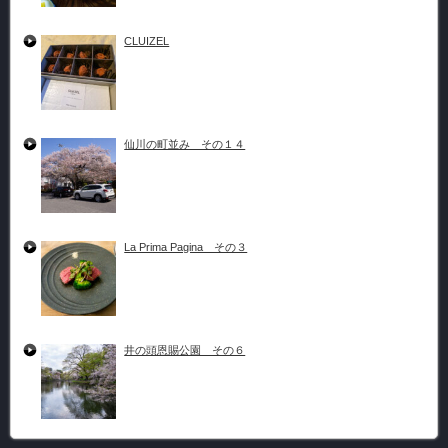
CLUIZEL
仙川の町並み その１４
La Prima Pagina その３
井の頭恩賜公園 その６