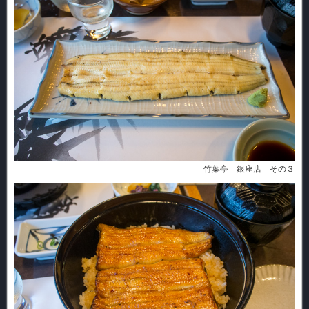
竹葉亭 銀座店 その３