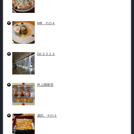
Will その４
De’２０２３
村上開新堂
源氏 その３