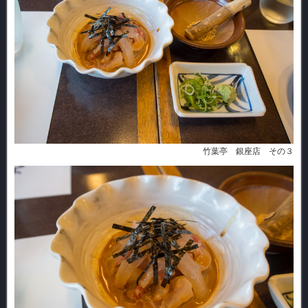
竹葉亭 銀座店 その３