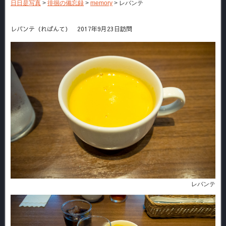
日日是写真
>
徘徊の備忘録
>
memory
>
レバンテ
レバンテ（ればんて） 2017年9月23日訪問
レバンテ