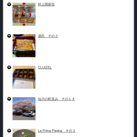
村上開新堂
源氏 その３
CLUIZEL
仙川の町並み その１４
La Prima Pagina その３