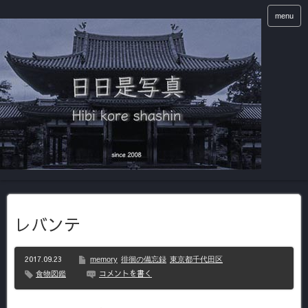
menu
レバンテ
2017.09.23
memory
徘徊の備忘録
東京都千代田区
コメントを書く
食物図鑑