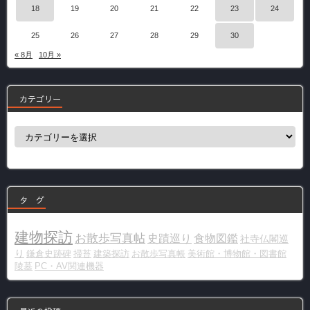
18
19
20
21
22
23
24
25
26
27
28
29
30
« 8月
10月 »
カテゴリー
カ
テ
ゴ
リ
ー
タ グ
建物探訪
お散歩写真帖
史蹟巡り
食物図鑑
社寺仏閣巡
り
鎌倉史跡碑
掃苔
建築探訪
お散歩写真帳
美術館・博物館・図書館
陵墓
PC・AV関連機器