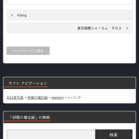
König
東京国際フォーラム その３
トップページに戻る
サイト ナビゲーション
日日是写真
>
徘徊の備忘録
>
memory
>
レバンテ
「徘徊の備忘録」の検索