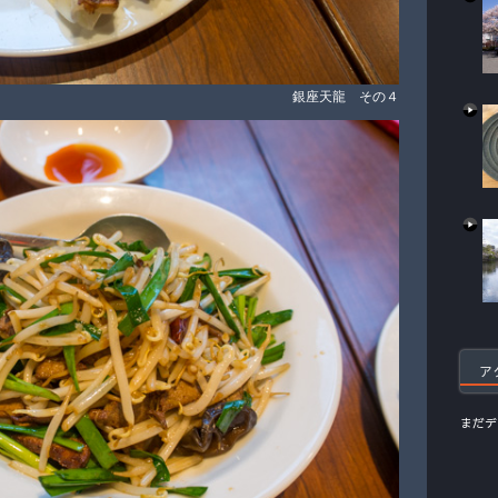
銀座天龍 その４
ア
まだデ