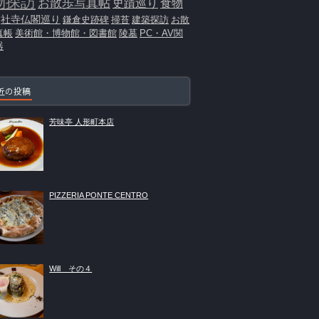
物探訪
お散歩写真帖
史蹟巡り
食物
社寺仏閣巡り
鎌倉史跡碑
掃苔
建築探訪
お散
真帳
美術館・博物館・図書館
陵墓
PC・AV関
器
近の投稿
芳味亭 人形町本店
PIZZERIA PONTE CENTRO
Will その４