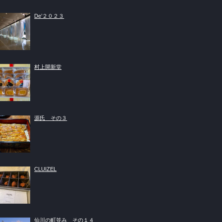
De’２０２３
村上開新堂
源氏 その３
CLUIZEL
仙川の町並み その１４