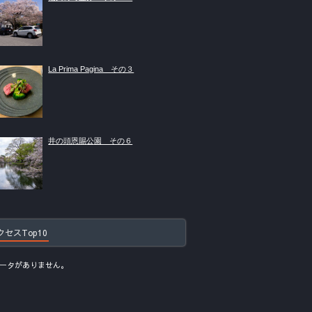
La Prima Pagina その３
井の頭恩賜公園 その６
クセスTop10
ータがありません。