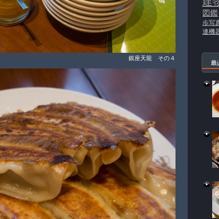
建
図鑑
歩写
連機
銀座天龍 その４
最