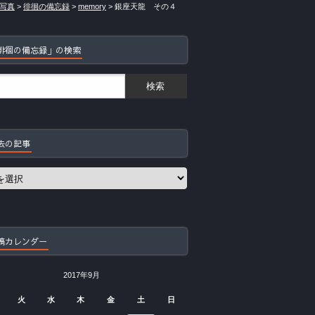
写真
>
徘徊の備忘録
>
memory
>
銀座天龍 その４
徘徊の備忘録」の検索
去の記事
稿カレンダー
2017年9月
火
水
木
金
土
日