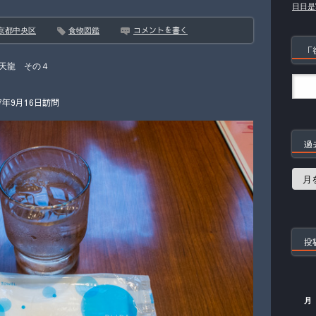
日日是
コメントを書く
京都中央区
食物図鑑
「
天龍 その４
年9月16日訪問
過
過
去
の
記
事
投
月