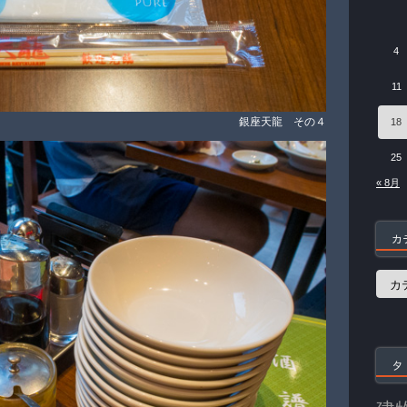
4
11
銀座天龍 その４
18
25
« 8月
カ
カ
テ
ゴ
リ
ー
タ