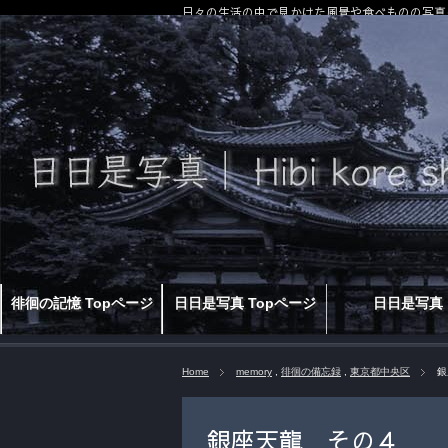
日々の生活の中で見かけた風景や食べものの写真
徘徊の記憶 Topページ
日日是写真 Topページ
日日是写真
Home
memory
,
徘徊の備忘録
,
東京都中央区
銀
銀座天龍 その４