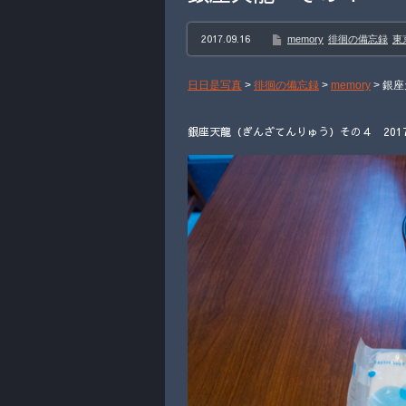
2017.09.16
memory
徘徊の備忘録
東
日日是写真
>
徘徊の備忘録
>
memory
>
銀座
銀座天龍（ぎんざてんりゅう）その４ 2017