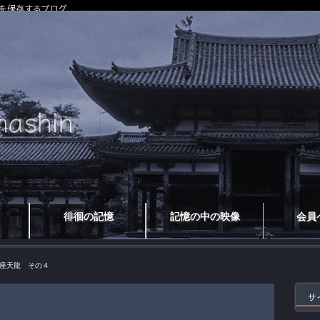
を保存するブログ
徘徊の記憶
記憶の中の映像
会員
座天龍 その４
サ