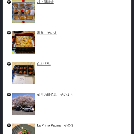
村上開新堂
源氏 その３
CLUIZEL
仙川の町並み その１４
La Prima Pagina その３