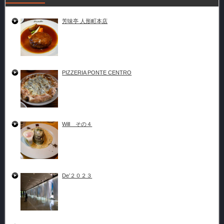
芳味亭 人形町本店
PIZZERIA PONTE CENTRO
Will その４
De’２０２３