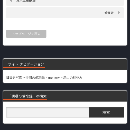
東京宝塚劇場
妙高寺
トップページに戻る
サイト ナビゲーション
日日是写真
>
徘徊の備忘録
>
memory
>
烏山の町並み
「徘徊の備忘録」の検索