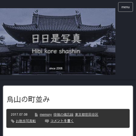
menu
烏山の町並み
2017.07.08
memory
徘徊の備忘録
東京都世田谷区
コメントを書く
お散歩写真帖