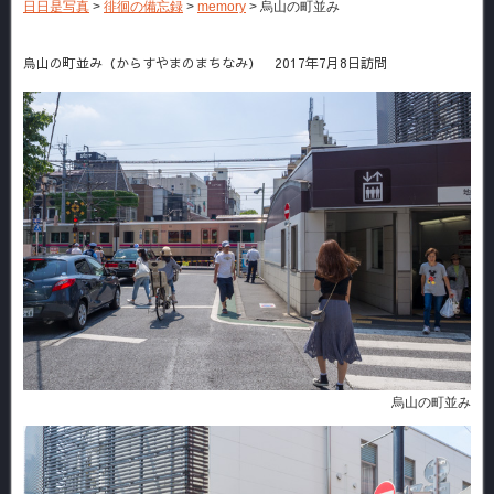
日日是写真
>
徘徊の備忘録
>
memory
>
烏山の町並み
烏山の町並み（からすやまのまちなみ） 2017年7月8日訪問
烏山の町並み