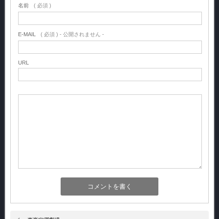
名前
( 必須 )
E-MAIL
( 必須 ) - 公開されません -
URL