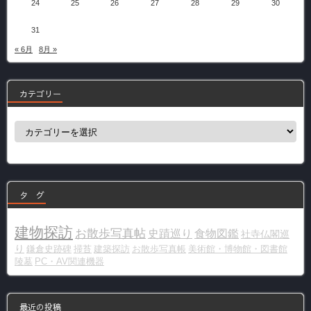
24
25
26
27
28
29
30
31
« 6月
8月 »
カテゴリー
カ
テ
ゴ
リ
ー
タ グ
建物探訪
お散歩写真帖
史蹟巡り
食物図鑑
社寺仏閣巡
り
鎌倉史跡碑
掃苔
建築探訪
お散歩写真帳
美術館・博物館・図書館
陵墓
PC・AV関連機器
最近の投稿