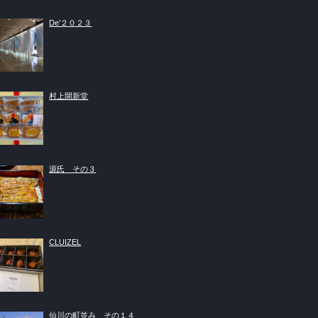
De’２０２３
村上開新堂
源氏 その３
CLUIZEL
仙川の町並み その１４