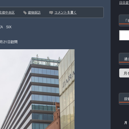
日日是
コメントを書く
京都中央区
建物探訪
「
ZA SIX
4月21日訪問
過
過
去
の
記
事
投
月