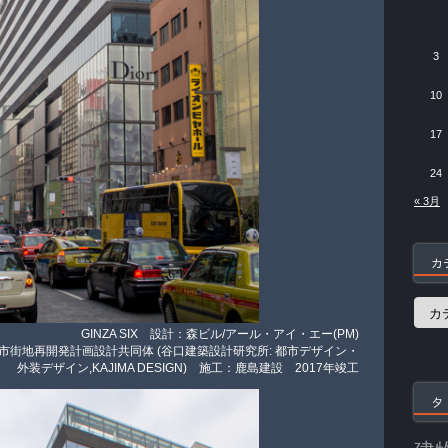
3
10
17
24
« 3月
カ
カ
テ
GINZA SIX 設計：森ビル/アール・アイ・エー(PM)
ゴ
リ
市街地再開発計画設計共同体 (谷口建築設計研究所: 都市デザイン・
ー
外装デザイン,KAJIMA DESIGN) 施工：鹿島建設 2017年竣工
タ