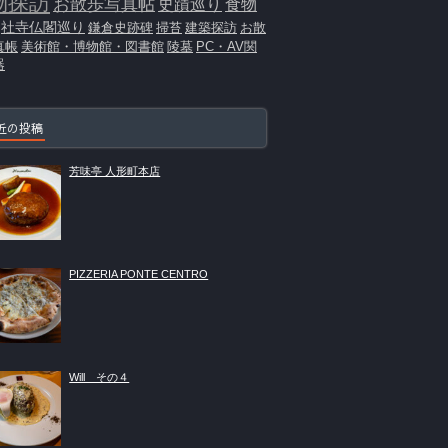
物探訪
お散歩写真帖
史蹟巡り
食物
社寺仏閣巡り
鎌倉史跡碑
掃苔
建築探訪
お散
真帳
美術館・博物館・図書館
陵墓
PC・AV関
器
近の投稿
芳味亭 人形町本店
PIZZERIA PONTE CENTRO
Will その４