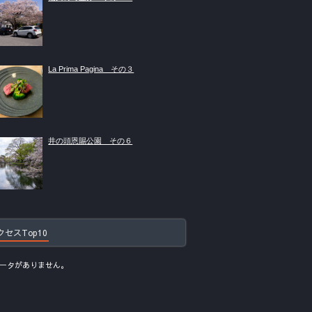
La Prima Pagina その３
井の頭恩賜公園 その６
クセスTop10
ータがありません。