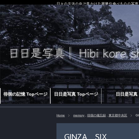
日々の生活の中で見かけた風景や食べものの写真
徘徊の記憶 Topページ
日日是写真 Topページ
日日是写真
Home
memory
,
徘徊の備忘録
,
東京都中央区
G
GINZA SIX