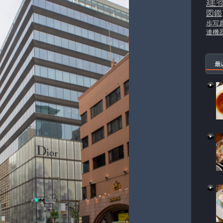
建
図鑑
歩写
連機
最