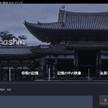
を保存するブログ
徘徊の記憶
記憶の中の映像
会員
INZA SIX
サ