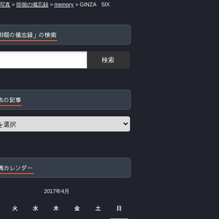
写真
>
徘徊の備忘録
>
memory
>
GINZA SIX
徘徊の備忘録」の検索
去の記事
稿カレンダー
2017年4月
火
水
木
金
土
日