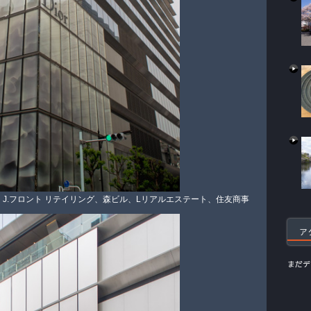
運営：J.フロント リテイリング、森ビル、Lリアルエステート、住友商事
ア
まだデ