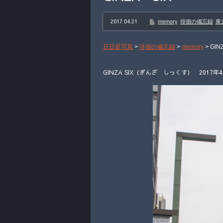
2017.04.21
memory
徘徊の備忘録
東
日日是写真
>
徘徊の備忘録
>
memory
>
GIN
GINZA SIX（ぎんざ しっくす） 2017年