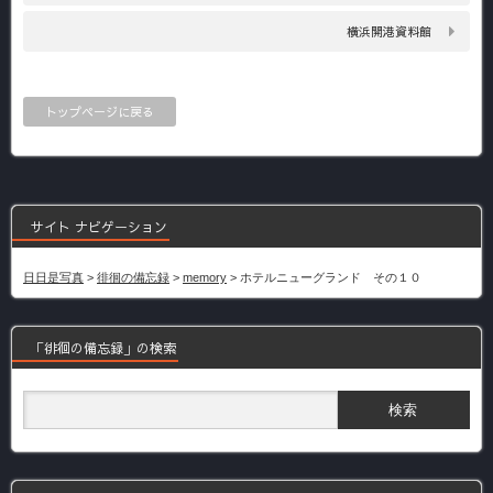
横浜開港資料館
トップページに戻る
サイト ナビゲーション
日日是写真
>
徘徊の備忘録
>
memory
>
ホテルニューグランド その１０
「徘徊の備忘録」の検索