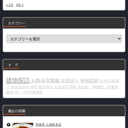
« 2月
4月 »
カテゴリー
カ
テ
ゴ
リ
ー
タ グ
建物探訪
お散歩写真帖
史蹟巡り
食物図鑑
社寺仏閣巡
り
鎌倉史跡碑
掃苔
建築探訪
お散歩写真帳
美術館・博物館・図書館
陵墓
PC・AV関連機器
最近の投稿
芳味亭 人形町本店