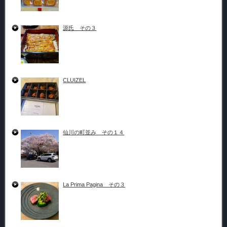
源氏 その３
CLUIZEL
仙川の町並み その１４
La Prima Pagina その３