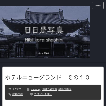
menu
ホテルニューグランド その１０
2017.03.20
memory
徘徊の備忘録
横浜市中区
コメントを書く
建物探訪