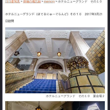
日日是写真
>
徘徊の備忘録
>
memory
>
ホテルニューグランド その１０
ホテルニューグランド（ほてるにゅーぐらんど）その１０ 2017年3月21
日訪問
ホテルニューグランド その１０ 宴会場２