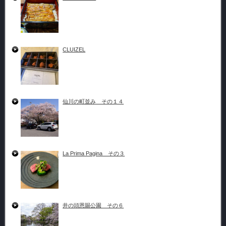
CLUIZEL
仙川の町並み その１４
La Prima Pagina その３
井の頭恩賜公園 その６