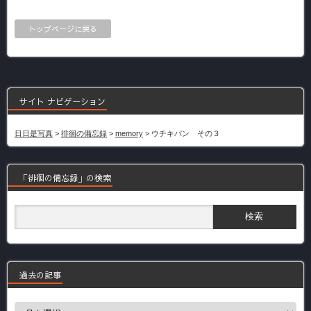
トップページに戻る
サイト ナビゲーション
日日是写真
>
徘徊の備忘録
>
memory
>
ウチキパン その３
「徘徊の備忘録」の検索
過去の記事
過