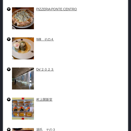
PIZZERIA PONTE CENTRO
Will その４
De’２０２３
村上開新堂
源氏 その３