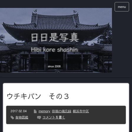
menu
ウチキパン その３
2017.02.04
memory
徘徊の備忘録
横浜市中区
コメントを書く
食物図鑑