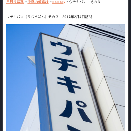
日日是写真
>
徘徊の備忘録
>
memory
>
ウチキパン その３
ウチキパン（うちきぱん）その３ 2017年2月4日訪問