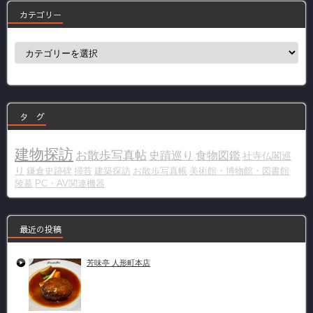
カテゴリー
カ
テ
ゴ
リ
ー
タ グ
建物探訪
お散歩写真帖
史蹟巡り
食物図鑑
社寺仏閣巡
り
鎌倉史跡碑
掃苔
建築探訪
お散歩写真帳
美術館・博物館・図書館
陵墓
PC・AV関連機器
最近の投稿
芳味亭 人形町本店