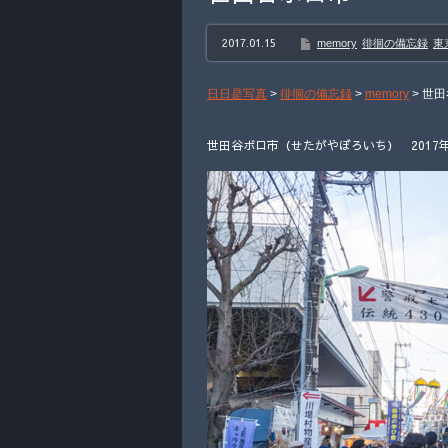
2017.01.15
memory
徘徊の備忘録
東
日日是写真
>
徘徊の備忘録
>
memory
>
世田
世田谷ボロ市（せたがやぼろいち） 2017年