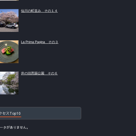
仙川の町並み その１４
La Prima Pagina その３
井の頭恩賜公園 その６
クセスTop10
ータがありません。