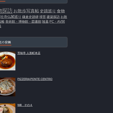
物探訪
お散歩写真帖
史蹟巡り
食物
社寺仏閣巡り
鎌倉史跡碑
掃苔
建築探訪
お散
真帳
美術館・博物館・図書館
陵墓
PC・AV関
器
近の投稿
芳味亭 人形町本店
PIZZERIA PONTE CENTRO
Will その４