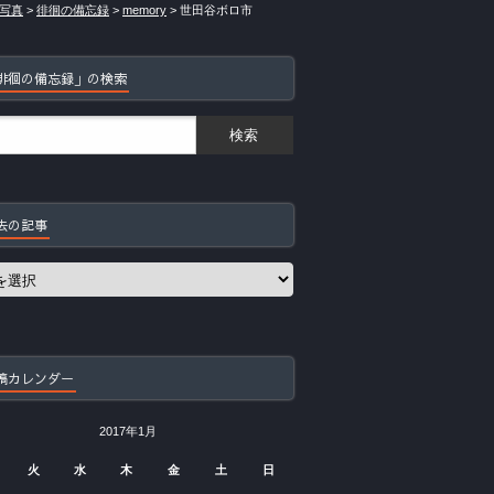
写真
>
徘徊の備忘録
>
memory
>
世田谷ボロ市
徘徊の備忘録」の検索
去の記事
稿カレンダー
2017年1月
火
水
木
金
土
日