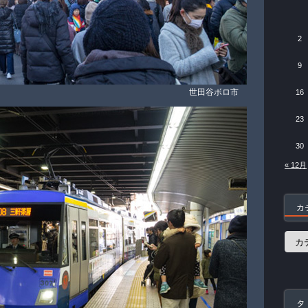
2
9
世田谷ボロ市
16
23
30
« 12月
カ
カ
テ
ゴ
リ
ー
タ