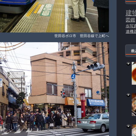
建
図鑑
歩写
連機
世田谷ボロ市 世田谷線で上町へ
最