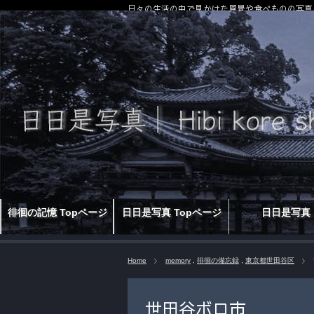
日々の生活の中で見かけた風景や食べものの写真
徘徊の記憶 Topページ
日日是写真 Topページ
日日是写真
Home
memory
,
徘徊の備忘録
,
東京都世田谷区
世田谷ボロ市