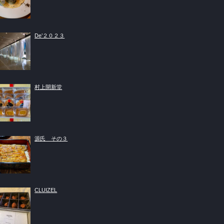
De’２０２３
村上開新堂
源氏 その３
CLUIZEL