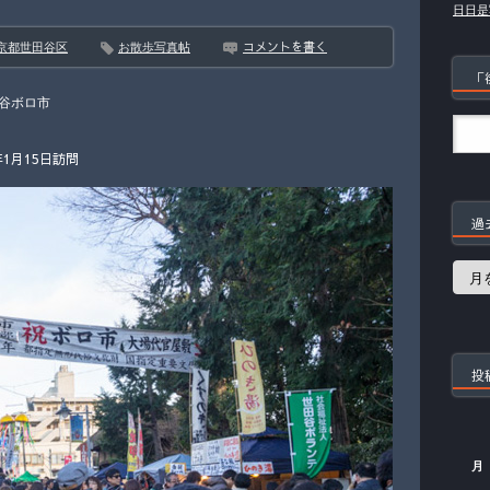
日日是
コメントを書く
京都世田谷区
お散歩写真帖
「
谷ボロ市
1月15日訪問
過
過
去
の
記
事
投
月