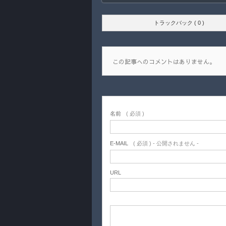
トラックバック ( 0 )
この記事へのコメントはありません。
名前
( 必須 )
E-MAIL
( 必須 ) - 公開されません -
URL