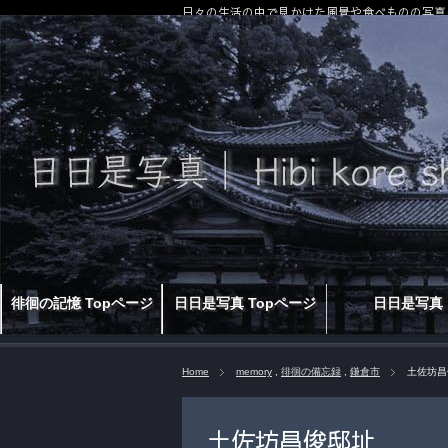
日々の生活の中で見かけた風景や食べものの写真
徘徊の記憶 Topページ
日日是写真 Topページ
日日是写真
Home
memory
,
徘徊の備忘録
,
鎌倉市
土佐坊昌
土佐坊昌俊邸址