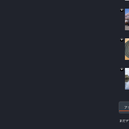
ア
まだデ