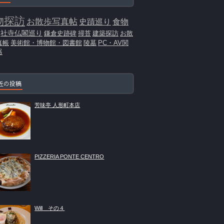
物探訪
お散歩写真帖
史蹟巡り
食物
社寺仏閣巡り
鎌倉史跡碑
掃苔
建築探訪
お散
真帳
美術館・博物館・図書館
陵墓
PC・AV関
器
近の投稿
芳味亭 人形町本店
PIZZERIA PONTE CENTRO
Will その４