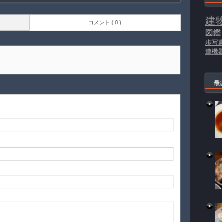
建
コメント ( 0 )
図鑑
歩写
連機
最