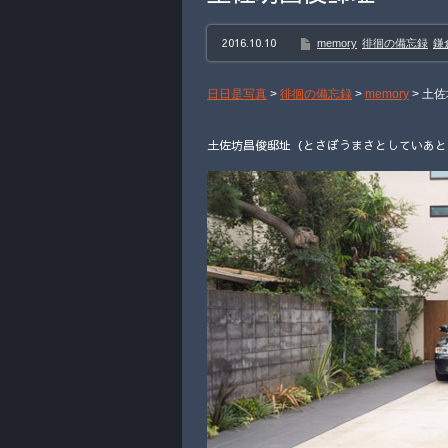
2016.10.10
memory
徘徊の備忘録
鎌
日日是写真
>
徘徊の備忘録
>
memory
>
土佐
土佐坊昌俊邸址（とさぼうまさとしていあと） 