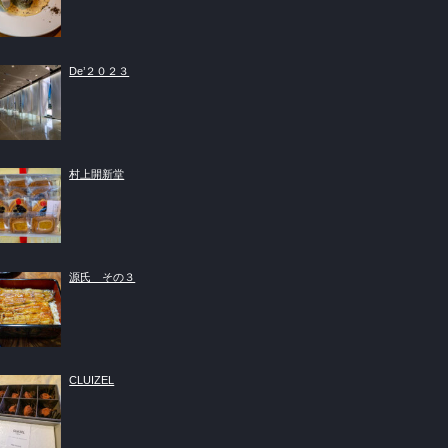
De’２０２３
村上開新堂
源氏 その３
CLUIZEL