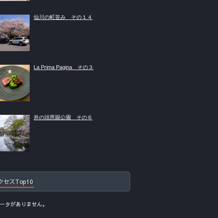
仙川の町並み その１４
La Prima Pagina その３
井の頭恩賜公園 その６
クセスTop10
ータがありません。