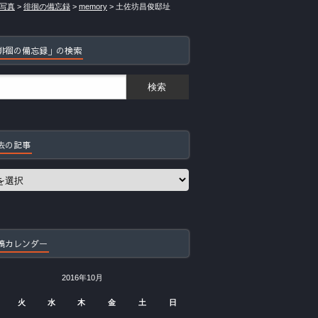
写真
>
徘徊の備忘録
>
memory
>
土佐坊昌俊邸址
徘徊の備忘録」の検索
去の記事
稿カレンダー
2016年10月
火
水
木
金
土
日