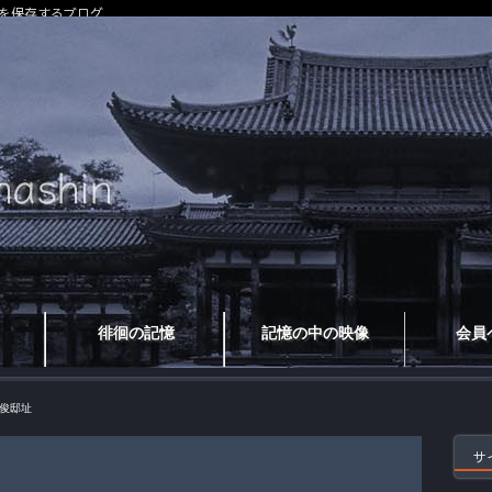
を保存するブログ
徘徊の記憶
記憶の中の映像
会員
俊邸址
サ