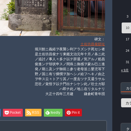
3
10
碑文：
17
土佐坊昌俊邸址
堀川館ニ義経ヲ夜襲シ利アラズシテ死セシ者
24
是土佐坊昌俊ナリ東鑑文治元年十月ノ条ニ此
ノ追討ノ事人々多ク以テ辞退ノ気アルノ処昌
31
俊進ンデ領状申スノ間殊ニ御感ヲ蒙ル巳ニ進
発ノ期ニ及ンデ御前ニ参リ老母並ニ嬰児等下
« 9月
野ノ国ニ有リ憐憫ヲ加ヘシメ給フヘキノ由之
ヲ申ス云々トアリ其ノ一度去ツテ又還ラサル
悲壮ノ覚悟ヲ以テ門出ナシケン此ノ壮士ガ邸
カ
ハ即チ此ノ地ニ在リタルナリ
大正十四年三月建 鎌倉町青年団
カ
テ
ゴ
Pocket
RSS
feedly
Pin it
リ
ー
タ