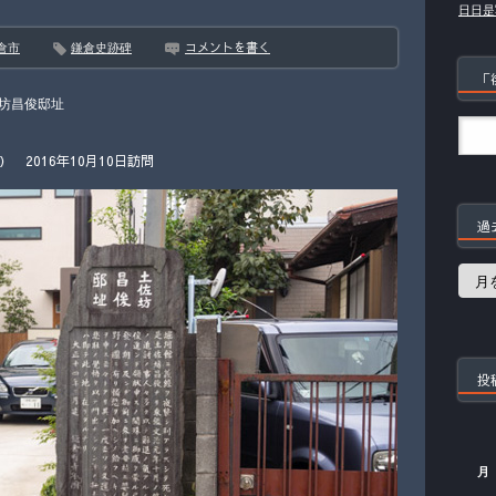
日日是
コメントを書く
倉市
鎌倉史跡碑
「
坊昌俊邸址
2016年10月10日訪問
過
過
去
の
記
事
投
月