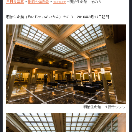
日日是写真
>
徘徊の備忘録
>
memory
>
明治生命館 その３
明治生命館（めいじせいめいかん）その３ 2016年9月17日訪問
明治生命館 １階ラウンジ