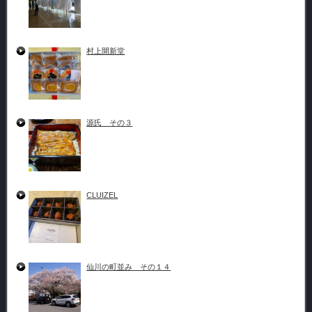
村上開新堂
源氏 その３
CLUIZEL
仙川の町並み その１４