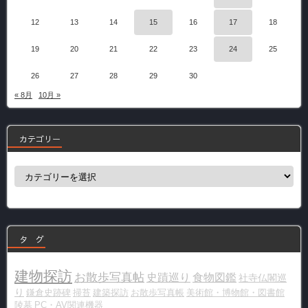
12
13
14
15
16
17
18
19
20
21
22
23
24
25
26
27
28
29
30
« 8月
10月 »
カテゴリー
カ
テ
ゴ
リ
ー
タ グ
建物探訪
お散歩写真帖
史蹟巡り
食物図鑑
社寺仏閣巡
り
鎌倉史跡碑
掃苔
建築探訪
お散歩写真帳
美術館・博物館・図書館
陵墓
PC・AV関連機器