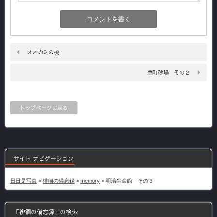
オオカミの桃
室町砂場 その２
トップページに戻る
サイト ナビゲーション
日日是写真
>
徘徊の備忘録
>
memory
>
明治生命館 その３
「徘徊の備忘録」の検索