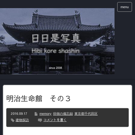
menu
明治生命館 その３
2016.09.17
memory
徘徊の備忘録
東京都千代田区
コメントを書く
建物探訪