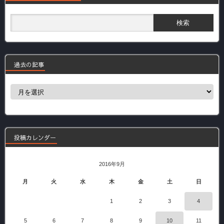
過去の記事
過
去
の
記
事
投稿カレンダー
2016年9月
月
火
水
木
金
土
日
1
2
3
4
5
6
7
8
9
10
11