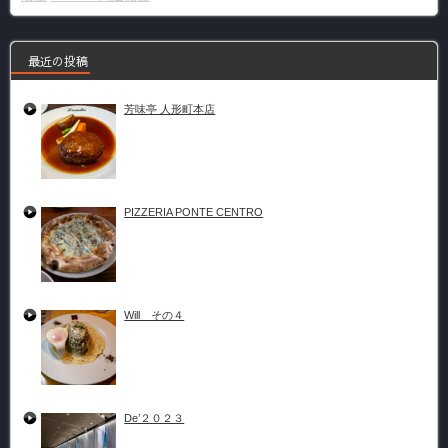
最近の投稿
芳味亭 人形町本店
PIZZERIA PONTE CENTRO
Will その４
De’２０２３