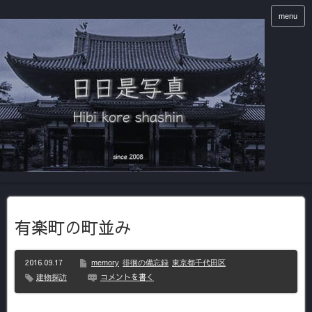
menu
有楽町の町並み
2016.09.17
memory
徘徊の備忘録
東京都千代田区
コメントを書く
建物探訪