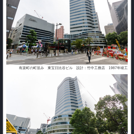
有楽町の町並み 東宝日比谷ビル 設計：竹中工務店 1987年竣工