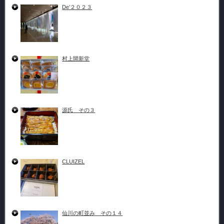
De’２０２３
村上開新堂
源氏 その３
CLUIZEL
仙川の町並み その１４