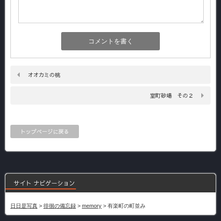
オオカミの桃
室町砂場 その２
トップページに戻る
サイト ナビゲーション
日日是写真
>
徘徊の備忘録
>
memory
>
有楽町の町並み