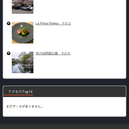
La Prima Pagina その３
井の頭恩賜公園 その６
アクセスTop10
まだデータがありません。