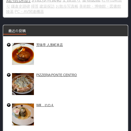
社寺仏閣巡
り
鎌倉史跡碑
掃苔
建築探訪
お散歩写真帳
美術館・博物館・図書館
陵墓
PC・AV関連機器
最近の投稿
芳味亭 人形町本店
PIZZERIA PONTE CENTRO
Will その４