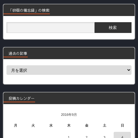
「徘徊の備忘録」の検索
過去の記事
過
去
の
記
事
投稿カレンダー
2016年9月
月
火
水
木
金
土
日
1
2
3
4